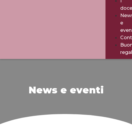
I
doce
New
e
even
Cont
Buo
rega
News e eventi