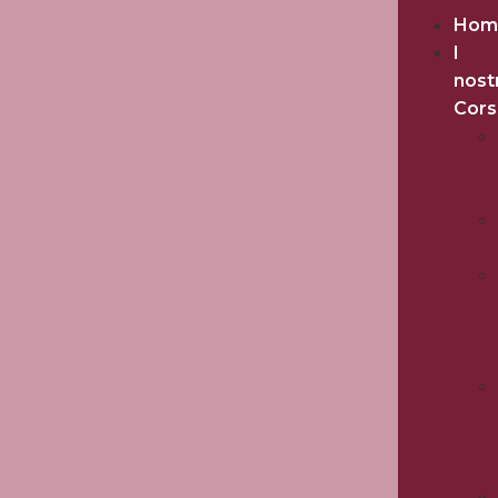
Hom
I
nost
Cors