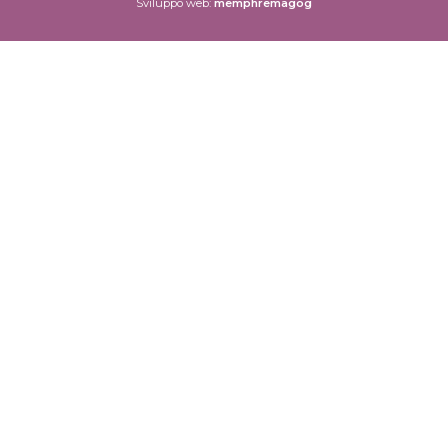
Sviluppo web:
memphremagog