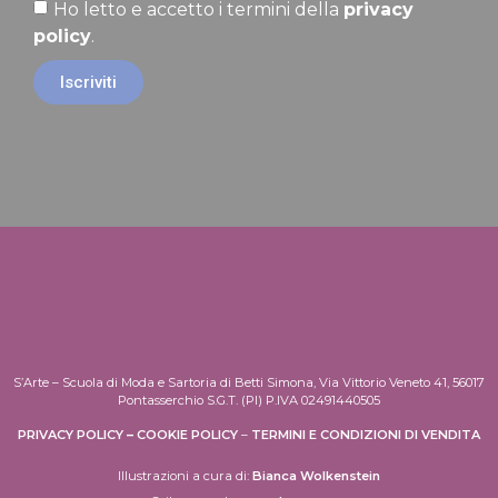
Ho letto e accetto i termini della
privacy
policy
.
Iscriviti
S’Arte – Scuola di Moda e Sartoria di Betti Simona, Via Vittorio Veneto 41, 56017
Pontasserchio S.G.T. (PI) P.IVA 02491440505
PRIVACY POLICY
–
COOKIE POLICY
–
TERMINI E CONDIZIONI DI VENDITA
Illustrazioni a cura di:
Bianca Wolkenstein