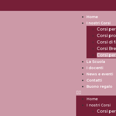
Home
I nostri Corsi
Corsi per
Corsi pro
Corsi di 
Corsi Br
Corsi pe
La Scuola
I docenti
News e eventi
Contatti
Buono regalo
Home
I nostri Corsi
Corsi per