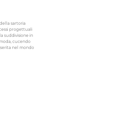
della sartoria
ocessi progettuali
a suddivisione in
re moda, cucendo
nserita nel mondo