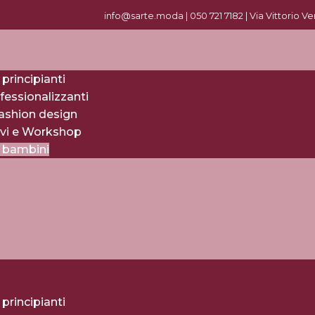
info@sarte.moda |
0
50 721 7182
| Via Vittorio V
 principianti
fessionalizzanti
fashion design
evi e Workshop
r bambini
 principianti