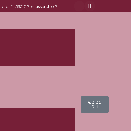
eneto, 41, 56017 Pontasserchio PI
€
0,00
0