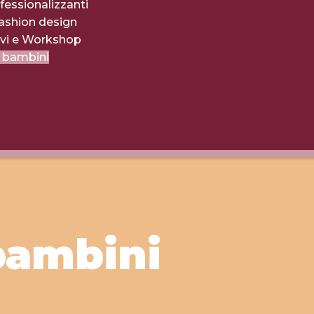
fessionalizzanti
fashion design
evi e Workshop
r bambini
bambini