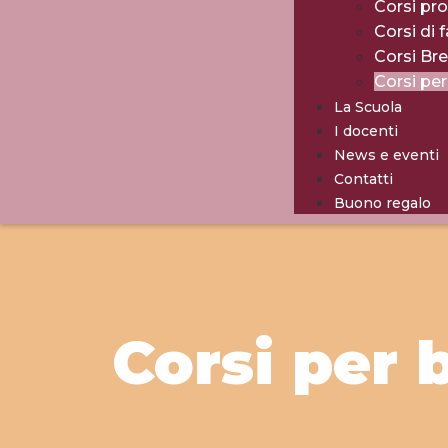
Corsi pro
Corsi di 
Corsi Br
Corsi pe
La Scuola
I docenti
News e eventi
Contatti
Buono regalo
Corsi per 