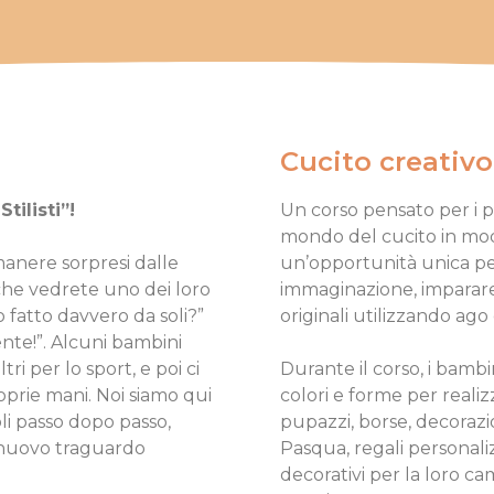
Cucito creativ
tilisti”!
Un corso pensato per i pi
mondo del cucito in mod
rimanere sorpresi dalle
un’opportunità unica per
 che vedrete uno dei loro
immaginazione, imparare
o fatto davvero da soli?”
originali utilizzando ago e
ente!”. Alcuni bambini
ri per lo sport, e poi ci
Durante il corso, i bamb
prie mani. Noi siamo qui
colori e forme per realizz
li passo dopo passo,
pupazzi, borse, decorazi
 nuovo traguardo
Pasqua, regali personal
decorativi per la loro c