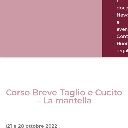
I
doce
New
e
even
Cont
Buo
rega
Corso Breve Taglio e Cucito
– La mantella
(
21 e 28 ottobre 2022
).