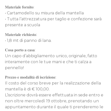
𝐌𝐚𝐭𝐞𝐫𝐢𝐚𝐥𝐞 𝐟𝐨𝐫𝐧𝐢𝐭𝐨:
• Cartamodello su misura della mantella
• Tutta l’attrezzatura per taglio e confezione sarà
presente a scuola
𝐌𝐚𝐭𝐞𝐫𝐢𝐚𝐥𝐞 𝐫𝐢𝐜𝐡𝐢𝐞𝐬𝐭𝐨:
• 1,8 mt di panno di lana.
𝐂𝐨𝐬𝐚 𝐩𝐨𝐫𝐭𝐨 𝐚 𝐜𝐚𝐬𝐚:
Un capo d’abbigliamento unico, originale, fatto
interamente con le tue mani e che ti calza a
pennello!
𝐏𝐫𝐞𝐳𝐳𝐨 𝐞 𝐦𝐨𝐝𝐚𝐥𝐢𝐭𝐚̀ 𝐝𝐢 𝐢𝐬𝐜𝐫𝐢𝐳𝐢𝐨𝐧𝐞:
Il costo del corso breve per la realizzazione della
mantella è di € 100,00.
L’iscrizione dovrà essere effettuata in sede entro e
non oltre mercoledì 19 ottobre, prenotando un
appuntamento durante il quale ti prenderemo le