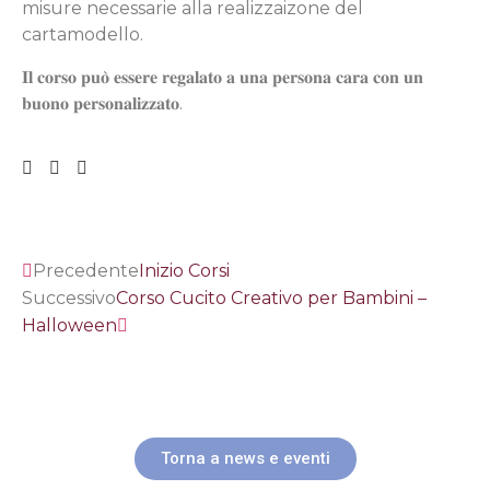
misure necessarie alla realizzaizone del
cartamodello.
𝐈𝐥 𝐜𝐨𝐫𝐬𝐨 𝐩𝐮𝐨̀ 𝐞𝐬𝐬𝐞𝐫𝐞 𝐫𝐞𝐠𝐚𝐥𝐚𝐭𝐨 𝐚 𝐮𝐧𝐚 𝐩𝐞𝐫𝐬𝐨𝐧𝐚 𝐜𝐚𝐫𝐚 𝐜𝐨𝐧 𝐮𝐧
𝐛𝐮𝐨𝐧𝐨 𝐩𝐞𝐫𝐬𝐨𝐧𝐚𝐥𝐢𝐳𝐳𝐚𝐭𝐨.
Precedente
Inizio Corsi
Successivo
Corso Cucito Creativo per Bambini –
Halloween
Torna a news e eventi