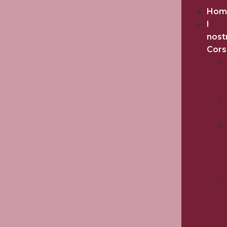
Hom
I
nost
Cors