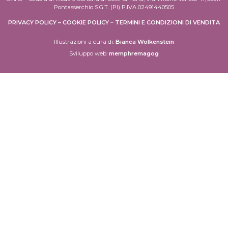
Pontasserchio S.G.T. (PI) P.IVA 02491440505
PRIVACY POLICY
–
COOKIE POLICY
–
TERMINI E CONDIZIONI DI VENDITA
Illustrazioni a cura di:
Bianca Wolkenstein
Sviluppo web:
memphremagog