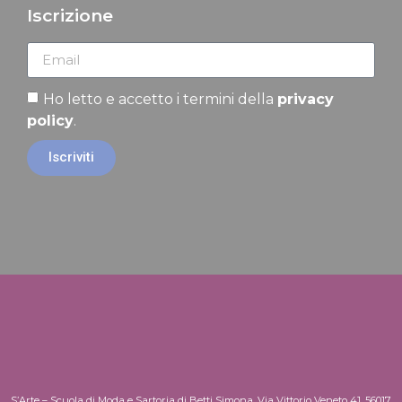
Iscrizione
Ho letto e accetto i termini della
privacy
policy
.
Iscriviti
S’Arte – Scuola di Moda e Sartoria di Betti Simona, Via Vittorio Veneto 41, 56017