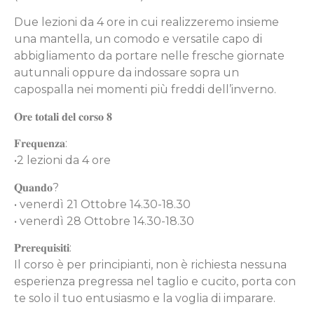
Due lezioni da 4 ore in cui realizzeremo insieme
una mantella, un comodo e versatile capo di
abbigliamento da portare nelle fresche giornate
autunnali oppure da indossare sopra un
capospalla nei momenti più freddi dell’inverno.
𝐎𝐫𝐞 𝐭𝐨𝐭𝐚𝐥𝐢 𝐝𝐞𝐥 𝐜𝐨𝐫𝐬𝐨 𝟖
𝐅𝐫𝐞𝐪𝐮𝐞𝐧𝐳𝐚:
•2 lezioni da 4 ore
𝐐𝐮𝐚𝐧𝐝𝐨?
• venerdì 21 Ottobre 14.30-18.30
• venerdì 28 Ottobre 14.30-18.30
𝐏𝐫𝐞𝐫𝐞𝐪𝐮𝐢𝐬𝐢𝐭𝐢:
Il corso è per principianti, non è richiesta nessuna
esperienza pregressa nel taglio e cucito, porta con
te solo il tuo entusiasmo e la voglia di imparare.