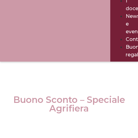
I
doce
New
e
even
Cont
Buo
rega
Buono Sconto – Speciale
Agrifiera