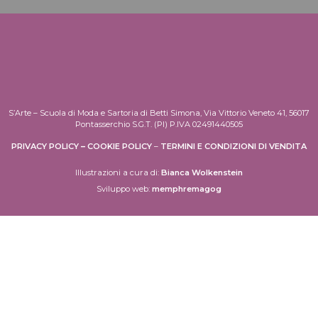
S’Arte – Scuola di Moda e Sartoria di Betti Simona, Via Vittorio Veneto 41, 56017
Pontasserchio S.G.T. (PI) P.IVA 02491440505
PRIVACY POLICY
–
COOKIE POLICY
–
TERMINI E CONDIZIONI DI VENDITA
Illustrazioni a cura di:
Bianca Wolkenstein
Sviluppo web:
memphremagog