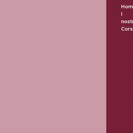
Hom
I
nost
Cors