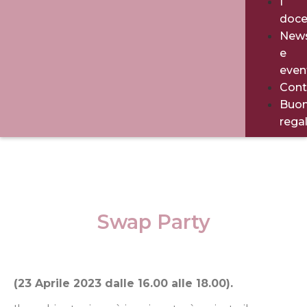
I
doce
New
e
even
Cont
Buo
rega
Swap Party
(23 Aprile 2023 dalle 16.00 alle 18.00).