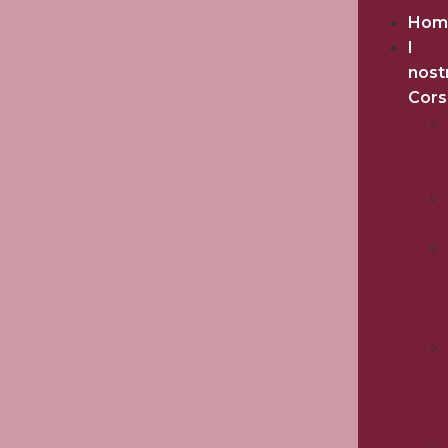
Hom
I
nost
Cors