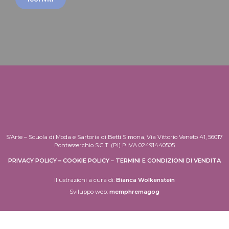
S’Arte – Scuola di Moda e Sartoria di Betti Simona, Via Vittorio Veneto 41, 56017
Pontasserchio S.G.T. (PI) P.IVA 02491440505
PRIVACY POLICY
–
COOKIE POLICY
–
TERMINI E CONDIZIONI DI VENDITA
Illustrazioni a cura di:
Bianca Wolkenstein
Sviluppo web:
memphremagog