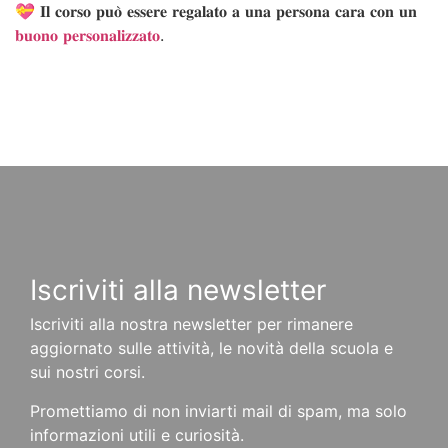
💝 𝐈𝐥 𝐜𝐨𝐫𝐬𝐨 𝐩𝐮𝐨̀ 𝐞𝐬𝐬𝐞𝐫𝐞 𝐫𝐞𝐠𝐚𝐥𝐚𝐭𝐨 𝐚 𝐮𝐧𝐚 𝐩𝐞𝐫𝐬𝐨𝐧𝐚 𝐜𝐚𝐫𝐚 𝐜𝐨𝐧 𝐮𝐧
𝐛𝐮𝐨𝐧𝐨 𝐩𝐞𝐫𝐬𝐨𝐧𝐚𝐥𝐢𝐳𝐳𝐚𝐭𝐨
.
Iscriviti alla newsletter
Iscriviti alla nostra newsletter per rimanere
aggiornato sulle attività, le novità della scuola e
sui nostri corsi.
Promettiamo di non inviarti mail di spam, ma solo
informazioni utili e curiosità.