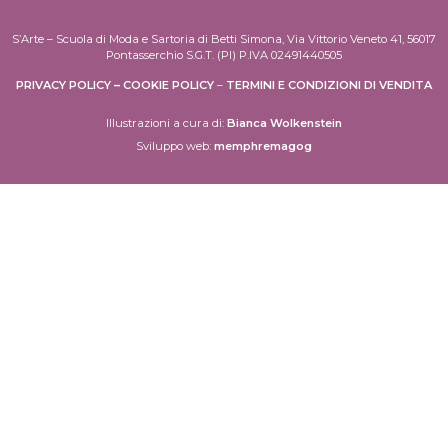
S’Arte – Scuola di Moda e Sartoria di Betti Simona, Via Vittorio Veneto 41, 56017
Pontasserchio S.G.T. (PI) P.IVA 02491440505
PRIVACY POLICY
–
COOKIE POLICY
–
TERMINI E CONDIZIONI DI VENDITA
Illustrazioni a cura di:
Bianca Wolkenstein
Sviluppo web:
memphremagog