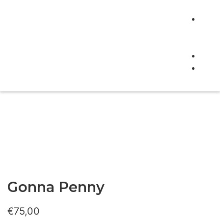
doce
New
e
even
Cont
Buo
rega
Gonna Penny
€
75,00