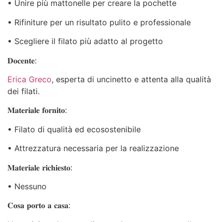
• Unire più mattonelle per creare la pochette
• Rifiniture per un risultato pulito e professionale
• Scegliere il filato più adatto al progetto
𝐃𝐨𝐜𝐞𝐧𝐭𝐞:
Erica Greco
, esperta di uncinetto e attenta alla qualità
dei filati.
𝐌𝐚𝐭𝐞𝐫𝐢𝐚𝐥𝐞 𝐟𝐨𝐫𝐧𝐢𝐭𝐨:
• Filato di qualità ed ecosostenibile
• Attrezzatura necessaria per la realizzazione
𝐌𝐚𝐭𝐞𝐫𝐢𝐚𝐥𝐞 𝐫𝐢𝐜𝐡𝐢𝐞𝐬𝐭𝐨:
• Nessuno
𝐂𝐨𝐬𝐚 𝐩𝐨𝐫𝐭𝐨 𝐚 𝐜𝐚𝐬𝐚: