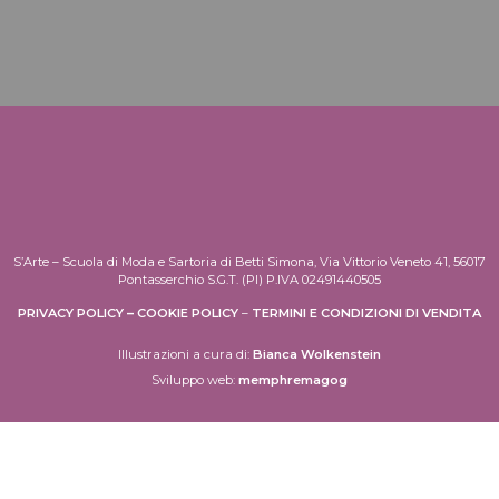
S’Arte – Scuola di Moda e Sartoria di Betti Simona, Via Vittorio Veneto 41, 56017
Pontasserchio S.G.T. (PI) P.IVA 02491440505
PRIVACY POLICY
–
COOKIE POLICY
–
TERMINI E CONDIZIONI DI VENDITA
Illustrazioni a cura di:
Bianca Wolkenstein
Sviluppo web:
memphremagog