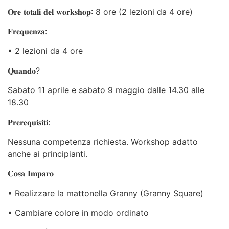
𝐎𝐫𝐞 𝐭𝐨𝐭𝐚𝐥𝐢 𝐝𝐞𝐥 𝐰𝐨𝐫𝐤𝐬𝐡𝐨𝐩: 8
ore (2 lezioni da 4 ore)
𝐅𝐫𝐞𝐪𝐮𝐞𝐧𝐳𝐚:
•
2 lezioni da 4 ore
𝐐𝐮𝐚𝐧𝐝𝐨?
Sabato
11 aprile e sabato 9 maggio dalle 14.30 alle
18.30
𝐏𝐫𝐞𝐫𝐞𝐪𝐮𝐢𝐬𝐢𝐭𝐢:
Nessuna competenza richiesta. Workshop adatto
anche ai principianti.
𝐂𝐨𝐬𝐚 𝐈𝐦𝐩𝐚𝐫𝐨
• Realizzare la mattonella Granny (Granny Square)
• Cambiare colore in modo ordinato