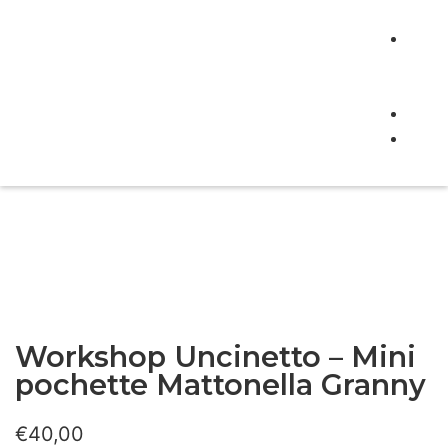
doce
New
e
even
Cont
Buo
rega
Workshop Uncinetto – Mini
pochette Mattonella Granny
€
40,00