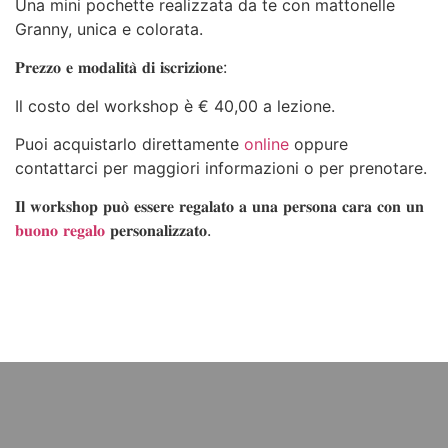
Una mini pochette realizzata da te con mattonelle
Granny, unica e colorata.
𝐏𝐫𝐞𝐳𝐳𝐨 𝐞 𝐦𝐨𝐝𝐚𝐥𝐢𝐭𝐚̀ 𝐝𝐢 𝐢𝐬𝐜𝐫𝐢𝐳𝐢𝐨𝐧𝐞:
Il costo del workshop è
€ 40,00 a lezione
.
Puoi acquistarlo direttamente
online
oppure
contattarci per maggiori informazioni o per prenotare.
𝐈𝐥 𝐰𝐨𝐫𝐤𝐬𝐡𝐨𝐩 𝐩𝐮𝐨̀ 𝐞𝐬𝐬𝐞𝐫𝐞 𝐫𝐞𝐠𝐚𝐥𝐚𝐭𝐨 𝐚 𝐮𝐧𝐚 𝐩𝐞𝐫𝐬𝐨𝐧𝐚 𝐜𝐚𝐫𝐚 𝐜𝐨𝐧 𝐮𝐧
𝐛𝐮𝐨𝐧𝐨 𝐫𝐞𝐠𝐚𝐥𝐨
𝐩𝐞𝐫𝐬𝐨𝐧𝐚𝐥𝐢𝐳𝐳𝐚𝐭𝐨.