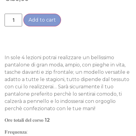
Add to cart
In sole 4 lezioni potrai realizzare un bellissimo
pantalone di gran moda, ampio, con pieghe in vita,
tasche davanti e zip frontale; un modello versatile e
adatto a tutte le stagioni, tutto dipende dal tessuto
con cui lo realizzerai… Sarà sicuramente il tuo
pantalone preferito perchè lo sentirai comodo, ti
calzerà a pennello e lo indosserai con orgoglio
perchè confezionato con le tue mani!
𝐎𝐫𝐞 𝐭𝐨𝐭𝐚𝐥𝐢 𝐝𝐞𝐥 𝐜𝐨𝐫𝐬𝐨
12
𝐅𝐫𝐞𝐪𝐮𝐞𝐧𝐳𝐚: