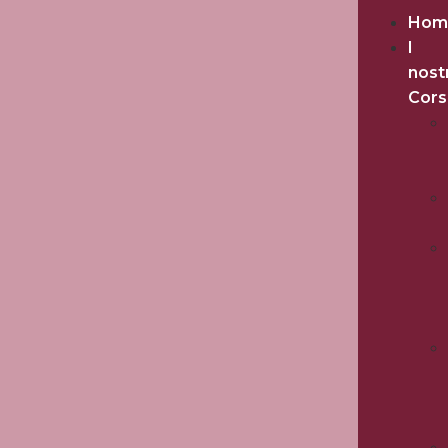
Hom
I
nost
Cors