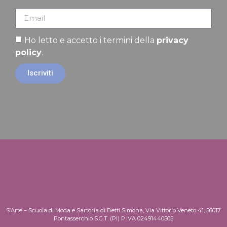
Ho letto e accetto i termini della
privacy
policy
.
Iscriviti
S’Arte – Scuola di Moda e Sartoria di Betti Simona, Via Vittorio Veneto 41, 56017
Pontasserchio S.G.T. (PI) P.IVA 02491440505