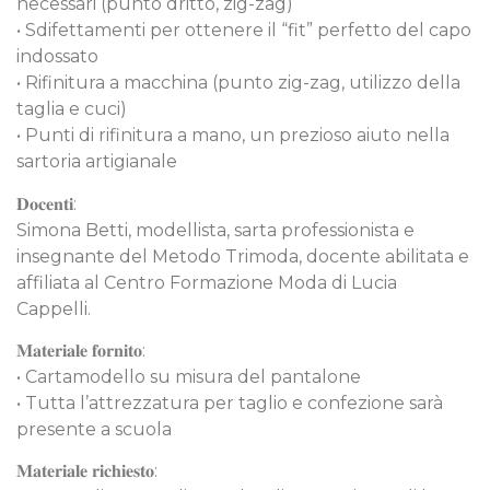
necessari (punto dritto, zig-zag)
• Sdifettamenti per ottenere il “fit” perfetto del capo
indossato
• Rifinitura a macchina (punto zig-zag, utilizzo della
taglia e cuci)
• Punti di rifinitura a mano, un prezioso aiuto nella
sartoria artigianale
𝐃𝐨𝐜𝐞𝐧𝐭𝐢:
Simona Betti, modellista, sarta professionista e
insegnante del Metodo Trimoda, docente abilitata e
affiliata al Centro Formazione Moda di Lucia
Cappelli.
𝐌𝐚𝐭𝐞𝐫𝐢𝐚𝐥𝐞 𝐟𝐨𝐫𝐧𝐢𝐭𝐨:
• Cartamodello su misura del pantalone
• Tutta l’attrezzatura per taglio e confezione sarà
presente a scuola
𝐌𝐚𝐭𝐞𝐫𝐢𝐚𝐥𝐞 𝐫𝐢𝐜𝐡𝐢𝐞𝐬𝐭𝐨: