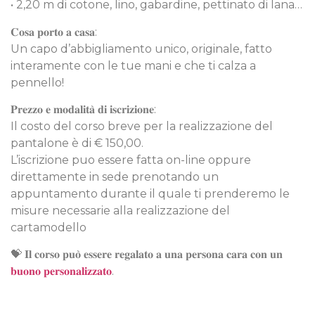
• 2,20 m di cotone, lino, gabardine, pettinato di lana…
𝐂𝐨𝐬𝐚 𝐩𝐨𝐫𝐭𝐨 𝐚 𝐜𝐚𝐬𝐚:
Un capo d’abbigliamento unico, originale, fatto
interamente con le tue mani e che ti calza a
pennello!
𝐏𝐫𝐞𝐳𝐳𝐨 𝐞 𝐦𝐨𝐝𝐚𝐥𝐢𝐭𝐚̀ 𝐝𝐢 𝐢𝐬𝐜𝐫𝐢𝐳𝐢𝐨𝐧𝐞:
Il costo del corso breve per la realizzazione del
pantalone è di € 150,00.
L’iscrizione puo essere fatta on-line oppure
direttamente in sede prenotando un
appuntamento durante il quale ti prenderemo le
misure necessarie alla realizzazione del
cartamodello
💝 𝐈𝐥 𝐜𝐨𝐫𝐬𝐨 𝐩𝐮𝐨̀ 𝐞𝐬𝐬𝐞𝐫𝐞 𝐫𝐞𝐠𝐚𝐥𝐚𝐭𝐨 𝐚 𝐮𝐧𝐚 𝐩𝐞𝐫𝐬𝐨𝐧𝐚 𝐜𝐚𝐫𝐚 𝐜𝐨𝐧 𝐮𝐧
𝐛𝐮𝐨𝐧𝐨 𝐩𝐞𝐫𝐬𝐨𝐧𝐚𝐥𝐢𝐳𝐳𝐚𝐭𝐨
.