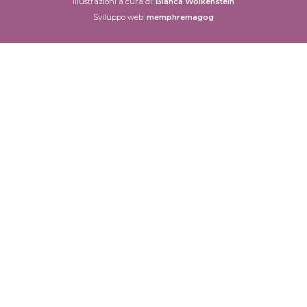
Illustrazioni a cura di:
Bianca Wolkenstein
Sviluppo web:
memphremagog