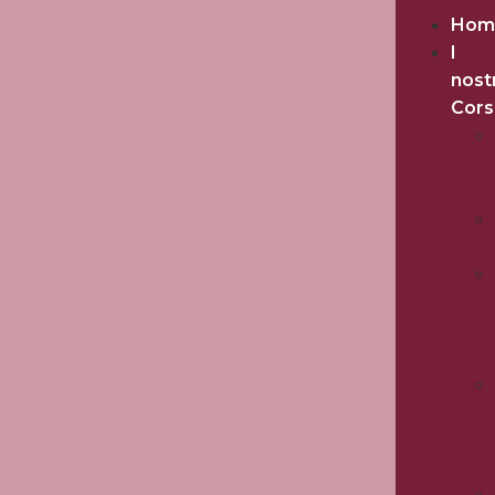
Hom
I
nost
Cors