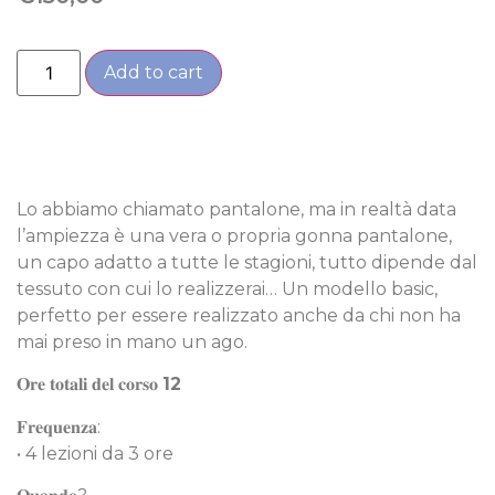
Add to cart
Lo abbiamo chiamato pantalone, ma in realtà data
l’ampiezza è una vera o propria gonna pantalone,
un capo adatto a tutte le stagioni, tutto dipende dal
tessuto con cui lo realizzerai… Un modello basic,
perfetto per essere realizzato anche da chi non ha
mai preso in mano un ago.
𝐎𝐫𝐞 𝐭𝐨𝐭𝐚𝐥𝐢 𝐝𝐞𝐥 𝐜𝐨𝐫𝐬𝐨
12
𝐅𝐫𝐞𝐪𝐮𝐞𝐧𝐳𝐚:
• 4 lezioni da 3 ore