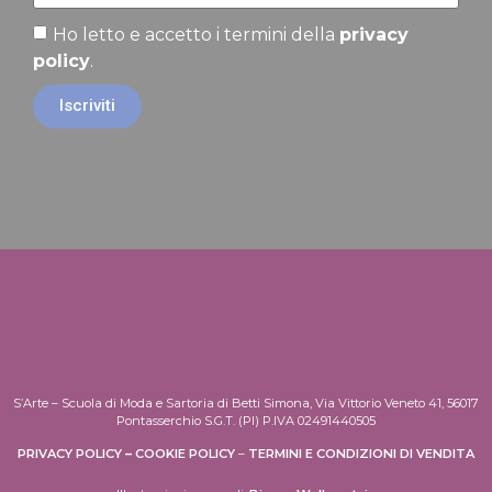
Ho letto e accetto i termini della
privacy
policy
.
Iscriviti
S’Arte – Scuola di Moda e Sartoria di Betti Simona, Via Vittorio Veneto 41, 56017
Pontasserchio S.G.T. (PI) P.IVA 02491440505
PRIVACY POLICY
–
COOKIE POLICY
–
TERMINI E CONDIZIONI DI VENDITA