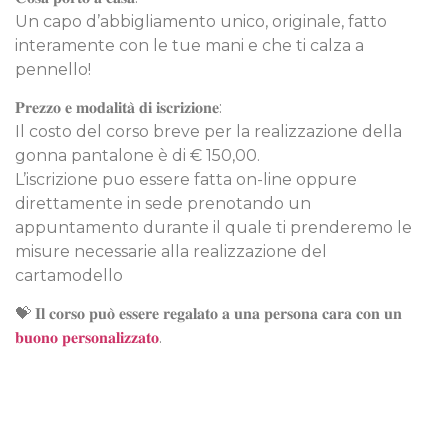
Un capo d’abbigliamento unico, originale, fatto
interamente con le tue mani e che ti calza a
pennello!
𝐏𝐫𝐞𝐳𝐳𝐨 𝐞 𝐦𝐨𝐝𝐚𝐥𝐢𝐭𝐚̀ 𝐝𝐢 𝐢𝐬𝐜𝐫𝐢𝐳𝐢𝐨𝐧𝐞:
Il costo del corso breve per la realizzazione della
gonna pantalone è di € 150,00.
L’iscrizione puo essere fatta on-line oppure
direttamente in sede prenotando un
appuntamento durante il quale ti prenderemo le
misure necessarie alla realizzazione del
cartamodello
💝 𝐈𝐥 𝐜𝐨𝐫𝐬𝐨 𝐩𝐮𝐨̀ 𝐞𝐬𝐬𝐞𝐫𝐞 𝐫𝐞𝐠𝐚𝐥𝐚𝐭𝐨 𝐚 𝐮𝐧𝐚 𝐩𝐞𝐫𝐬𝐨𝐧𝐚 𝐜𝐚𝐫𝐚 𝐜𝐨𝐧 𝐮𝐧
𝐛𝐮𝐨𝐧𝐨 𝐩𝐞𝐫𝐬𝐨𝐧𝐚𝐥𝐢𝐳𝐳𝐚𝐭𝐨
.