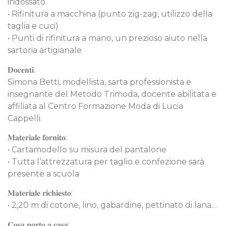
indossato
• Rifinitura a macchina (punto zig-zag, utilizzo della
taglia e cuci)
• Punti di rifinitura a mano, un prezioso aiuto nella
sartoria artigianale
𝐃𝐨𝐜𝐞𝐧𝐭𝐢:
Simona Betti, modellista, sarta professionista e
insegnante del Metodo Trimoda, docente abilitata e
affiliata al Centro Formazione Moda di Lucia
Cappelli.
𝐌𝐚𝐭𝐞𝐫𝐢𝐚𝐥𝐞 𝐟𝐨𝐫𝐧𝐢𝐭𝐨:
• Cartamodello su misura del pantalone
• Tutta l’attrezzatura per taglio e confezione sarà
presente a scuola
𝐌𝐚𝐭𝐞𝐫𝐢𝐚𝐥𝐞 𝐫𝐢𝐜𝐡𝐢𝐞𝐬𝐭𝐨:
• 2,20 m di cotone, lino, gabardine, pettinato di lana…
𝐂𝐨𝐬𝐚 𝐩𝐨𝐫𝐭𝐨 𝐚 𝐜𝐚𝐬𝐚: