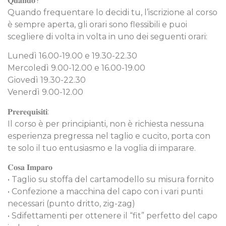
𝐐𝐮𝐚𝐧𝐝𝐨?
Quando frequentare lo decidi tu, l’iscrizione al corso
è sempre aperta, gli orari sono flessibili e puoi
scegliere di volta in volta in uno dei seguenti orari:
Lunedì 16.00-19.00 e 19.30-22.30
Mercoledì 9.00-12.00 e 16.00-19.00
Giovedì 19.30-22.30
Venerdì 9.00-12.00
𝐏𝐫𝐞𝐫𝐞𝐪𝐮𝐢𝐬𝐢𝐭𝐢:
Il corso è per principianti, non è richiesta nessuna
esperienza pregressa nel taglio e cucito, porta con
te solo il tuo entusiasmo e la voglia di imparare.
𝐂𝐨𝐬𝐚 𝐈𝐦𝐩𝐚𝐫𝐨
• Taglio su stoffa del cartamodello su misura fornito
• Confezione a macchina del capo con i vari punti
necessari (punto dritto, zig-zag)
• Sdifettamenti per ottenere il “fit” perfetto del capo