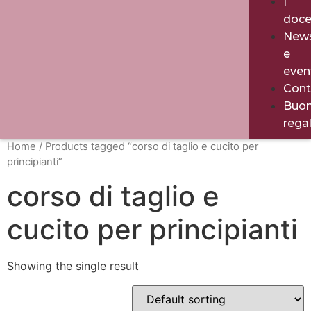
I
doce
New
e
even
Cont
Buo
rega
Home
/ Products tagged “corso di taglio e cucito per
principianti”
corso di taglio e
cucito per principianti
Showing the single result