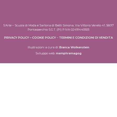
S’Arte – Scuola di Moda e Sartoria di Betti Simona, Via Vittorio Veneto 41, 56017
Pontasserchio S.G.T. (PI) P.IVA 02491440505
PRIVACY POLICY
–
COOKIE POLICY
–
TERMINI E CONDIZIONI DI VENDITA
Illustrazioni a cura di:
Bianca Wolkenstein
Sviluppo web:
memphremagog