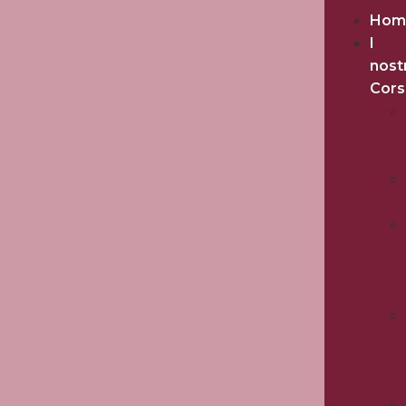
Hom
I
nost
Cors