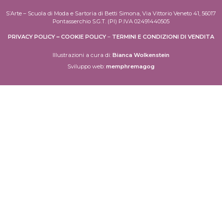
S’Arte – Scuola di Moda e Sartoria di Betti Simona, Via Vittorio Veneto 41, 56017
Pontasserchio S.G.T. (PI) P.IVA 02491440505
PRIVACY POLICY
–
COOKIE POLICY
–
TERMINI E CONDIZIONI DI VENDITA
Illustrazioni a cura di:
Bianca Wolkenstein
Sviluppo web:
memphremagog