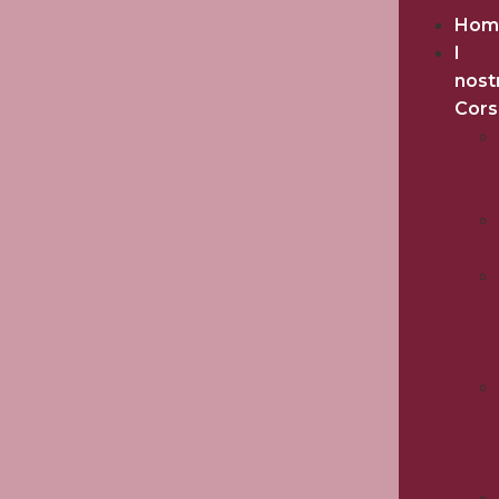
Hom
I
nost
Cors