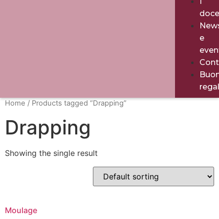
I
doce
New
e
even
Cont
Buo
rega
Home
/ Products tagged “Drapping”
Drapping
Showing the single result
Moulage