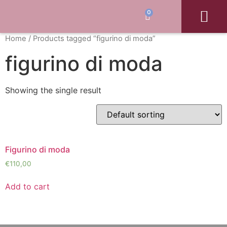
0
I nostri Corsi
La Scuola
I docenti
News e eventi
Buono regalo
Home
/ Products tagged “figurino di moda”
figurino di moda
Showing the single result
Figurino di moda
€
110,00
Add to cart