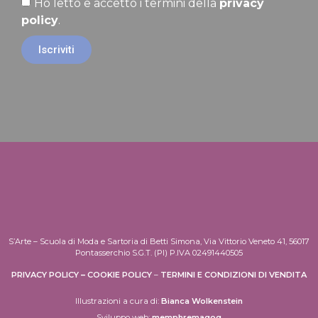
Ho letto e accetto i termini della
privacy
policy
.
Iscriviti
S’Arte – Scuola di Moda e Sartoria di Betti Simona, Via Vittorio Veneto 41, 56017
Pontasserchio S.G.T. (PI) P.IVA 02491440505
PRIVACY POLICY
–
COOKIE POLICY
–
TERMINI E CONDIZIONI DI VENDITA
Illustrazioni a cura di:
Bianca Wolkenstein
Sviluppo web:
memphremagog