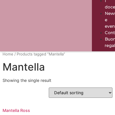
I
doce
New
e
even
Cont
Buo
rega
Home
/ Products tagged “Mantella”
Mantella
Showing the single result
Mantella Ross