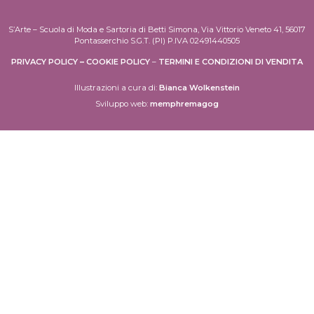
S’Arte – Scuola di Moda e Sartoria di Betti Simona, Via Vittorio Veneto 41, 56017
Pontasserchio S.G.T. (PI) P.IVA 02491440505
PRIVACY POLICY
–
COOKIE POLICY
–
TERMINI E CONDIZIONI DI VENDITA
Illustrazioni a cura di:
Bianca Wolkenstein
Sviluppo web:
memphremagog