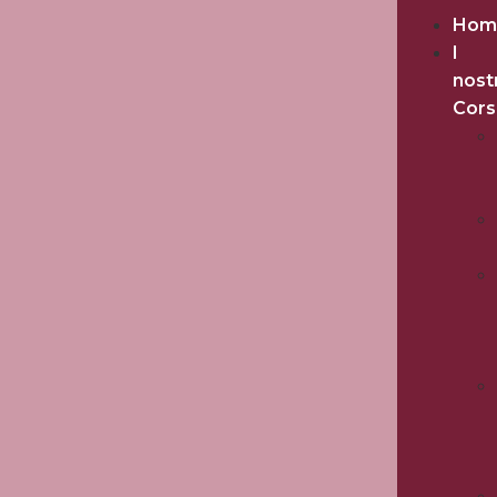
Hom
I
nost
Cors