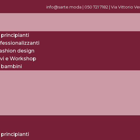
info@sarte.moda |
0
50 721 7182
| Via Vittorio V
 principianti
fessionalizzanti
fashion design
evi e Workshop
r bambini
 principianti