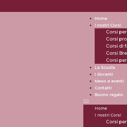
Home
I nostri Corsi
Corsi per
Corsi pro
Corsi di 
Corsi Br
Corsi pe
La Scuola
I docenti
News e eventi
Contatti
Buono regalo
Home
I nostri Corsi
Corsi per