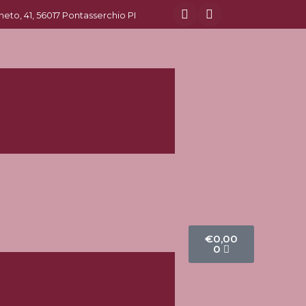
eneto, 41, 56017 Pontasserchio PI
€
0,00
0