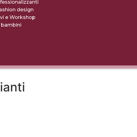
fessionalizzanti
fashion design
evi e Workshop
r bambini
ianti