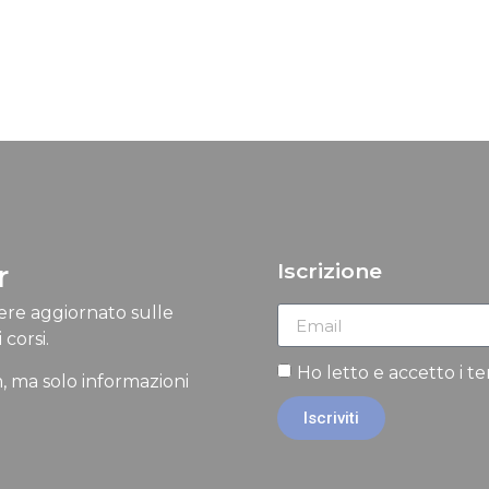
r
Iscrizione
nere aggiornato sulle
 corsi.
Ho letto e accetto i t
, ma solo informazioni
Iscriviti