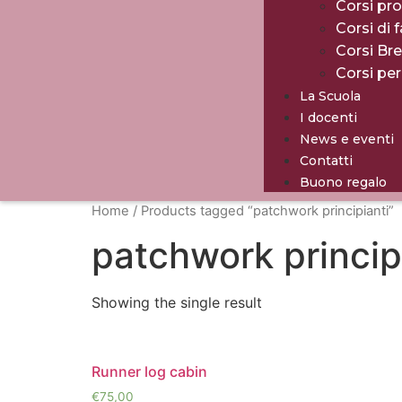
Corsi pro
Corsi di 
Corsi Br
Corsi pe
La Scuola
I docenti
News e eventi
Contatti
Buono regalo
Home
/ Products tagged “patchwork principianti”
patchwork princip
Showing the single result
Runner log cabin
€
75,00