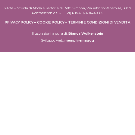
S’Arte – Scuola di Moda e Sartoria di Betti Simona, Via Vittorio Veneto 41, 56017
Pontasserchio S.G.T. (PI) P.IVA 02491440505
PRIVACY POLICY
–
COOKIE POLICY
–
TERMINI E CONDIZIONI DI VENDITA
Illustrazioni a cura di:
Bianca Wolkenstein
Sviluppo web:
memphremagog