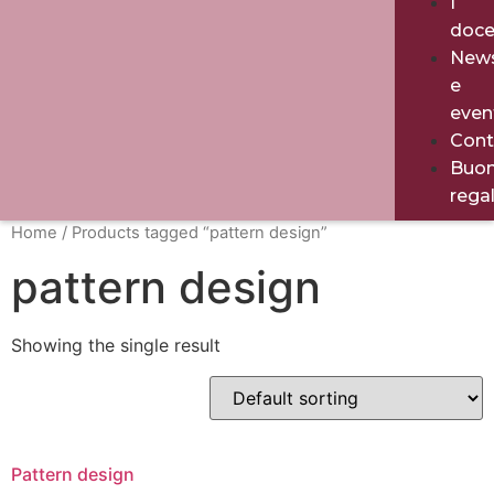
I
doce
New
e
even
Cont
Buo
rega
Home
/ Products tagged “pattern design”
pattern design
Showing the single result
Pattern design