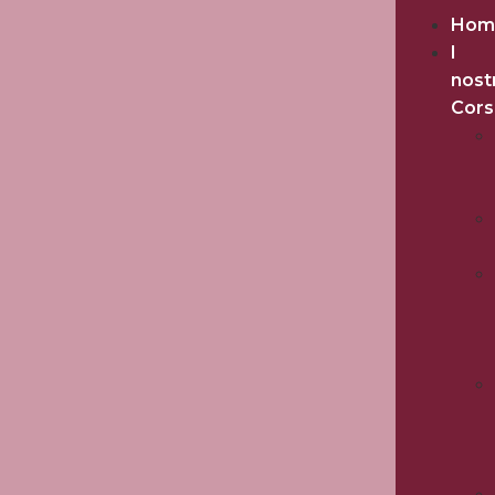
Hom
I
nost
Cors