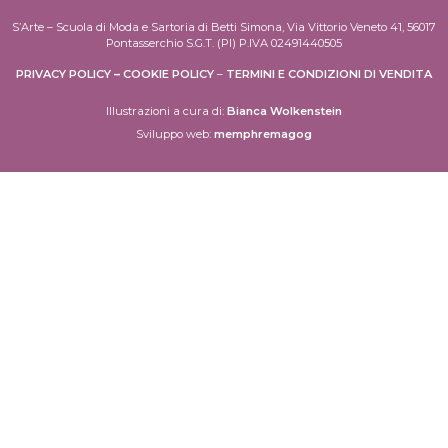
S’Arte – Scuola di Moda e Sartoria di Betti Simona, Via Vittorio Veneto 41, 56017
Pontasserchio S.G.T. (PI) P.IVA 02491440505
PRIVACY POLICY
–
COOKIE POLICY
–
TERMINI E CONDIZIONI DI VENDITA
Illustrazioni a cura di:
Bianca Wolkenstein
Sviluppo web:
memphremagog