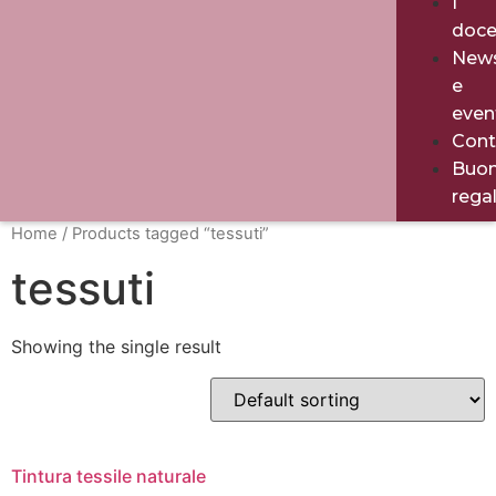
I
doce
New
e
even
Cont
Buo
rega
Home
/ Products tagged “tessuti”
tessuti
Showing the single result
Tintura tessile naturale