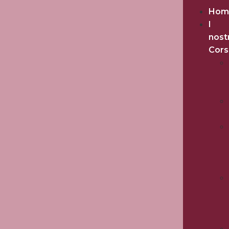
Hom
I
nost
Cors