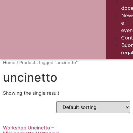
I
doce
New
e
even
Cont
Buo
rega
Home
/ Products tagged “uncinetto”
uncinetto
Showing the single result
Workshop Uncinetto –