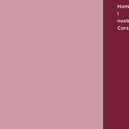
Hom
I
nost
Cors