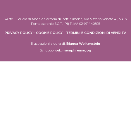
S’Arte – Scuola di Moda e Sartoria di Betti Simona, Via Vittorio Veneto 41, 56017
Pontasserchio S.G.T. (PI) P.IVA 02491440505
PRIVACY POLICY
–
COOKIE POLICY
–
TERMINI E CONDIZIONI DI VENDITA
Illustrazioni a cura di:
Bianca Wolkenstein
Sviluppo web:
memphremagog