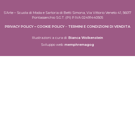
S’Arte – Scuola di Moda e Sartoria di Betti Simona, Via Vittorio Veneto 41, 56017
Pontasserchio S.G.T. (PI) P.IVA 02491440505
PRIVACY POLICY
–
COOKIE POLICY
–
TERMINI E CONDIZIONI DI VENDITA
Illustrazioni a cura di:
Bianca Wolkenstein
Sviluppo web:
memphremagog