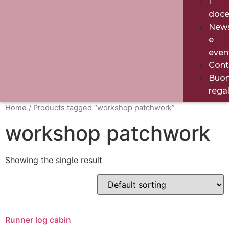
I
doce
New
e
even
Cont
Buo
rega
Home
/ Products tagged “workshop patchwork”
workshop patchwork
Showing the single result
Runner log cabin