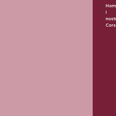
Hom
I
nost
Cors