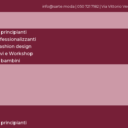
info@sarte.moda |
0
50 721 7182
| Via Vittorio V
 principianti
fessionalizzanti
fashion design
evi e Workshop
r bambini
 principianti