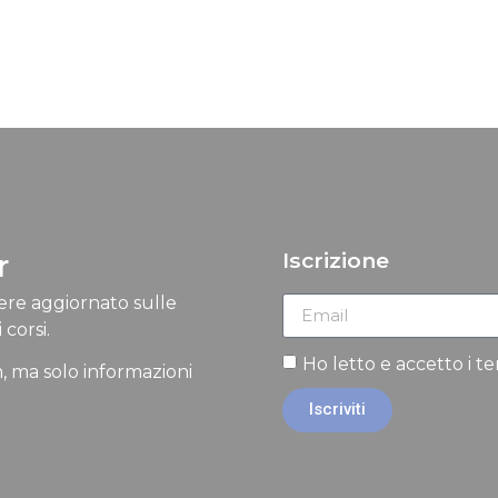
r
Iscrizione
nere aggiornato sulle
 corsi.
Ho letto e accetto i t
, ma solo informazioni
Iscriviti