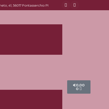
eneto, 41, 56017 Pontasserchio PI
€
0,00
0