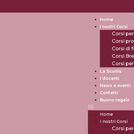
Home
I nostri Corsi
Corsi per
Corsi pro
Corsi di 
Corsi Br
Corsi pe
La Scuola
I docenti
News e eventi
Contatti
Buono regalo
Home
I nostri Corsi
Corsi per