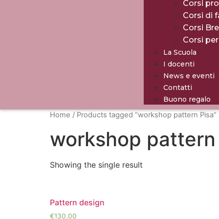
Corsi pro
Corsi di 
Corsi Br
Corsi pe
La Scuola
I docenti
News e eventi
Contatti
Buono regalo
Home
/ Products tagged “workshop pattern Pisa”
workshop pattern
Showing the single result
Pattern design
€
130,00