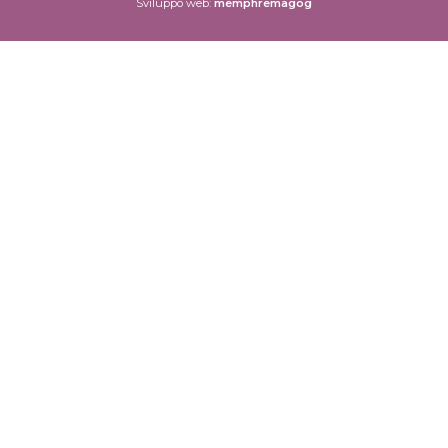
Sviluppo web:
memphremagog