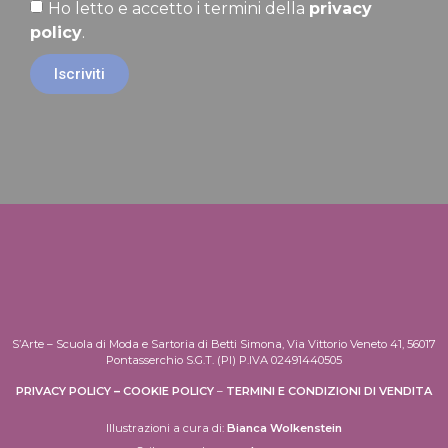
Ho letto e accetto i termini della
privacy
policy
.
Iscriviti
S’Arte – Scuola di Moda e Sartoria di Betti Simona, Via Vittorio Veneto 41, 56017
Pontasserchio S.G.T. (PI) P.IVA 02491440505
PRIVACY POLICY
–
COOKIE POLICY
–
TERMINI E CONDIZIONI DI VENDITA
Illustrazioni a cura di:
Bianca Wolkenstein