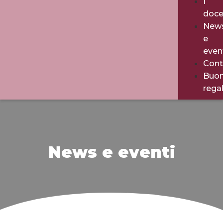
I
doce
New
e
even
Cont
Buo
rega
News e eventi