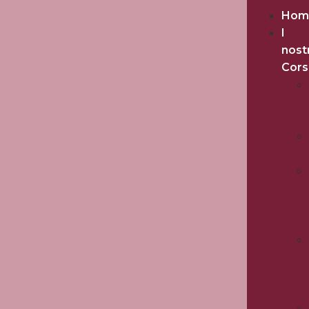
Hom
I
nost
Cors