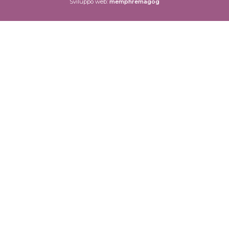
Sviluppo web:
memphremagog