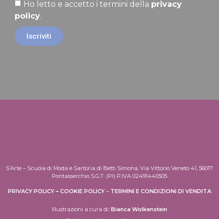
Ho letto e accetto i termini della
privacy
policy
.
Iscriviti
S’Arte – Scuola di Moda e Sartoria di Betti Simona, Via Vittorio Veneto 41, 56017
Pontasserchio S.G.T. (PI) P.IVA 02491440505
PRIVACY POLICY
–
COOKIE POLICY
–
TERMINI E CONDIZIONI DI VENDITA
Illustrazioni a cura di:
Bianca Wolkenstein