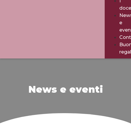
I
doce
New
e
even
Cont
Buo
rega
News e eventi