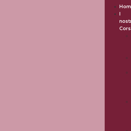
Hom
I
nost
Cors