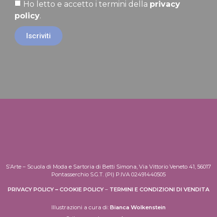
Ho letto e accetto i termini della
privacy
policy
.
Iscriviti
S’Arte – Scuola di Moda e Sartoria di Betti Simona, Via Vittorio Veneto 41, 56017
Pontasserchio S.G.T. (PI) P.IVA 02491440505
PRIVACY POLICY
–
COOKIE POLICY
–
TERMINI E CONDIZIONI DI VENDITA
Illustrazioni a cura di:
Bianca Wolkenstein