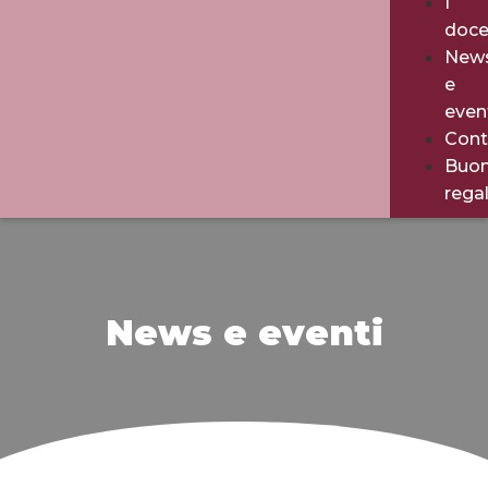
I
doce
New
e
even
Cont
Buo
rega
News e eventi