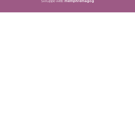
Sviluppo web:
memphremagog