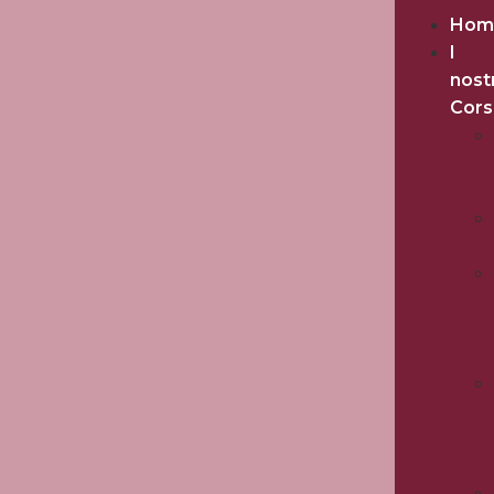
Hom
I
nost
Cors