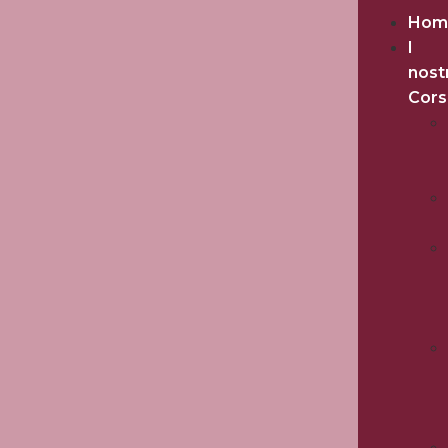
Hom
I
nost
Cors