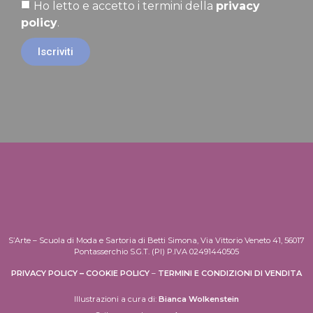
Ho letto e accetto i termini della
privacy
policy
.
Iscriviti
S’Arte – Scuola di Moda e Sartoria di Betti Simona, Via Vittorio Veneto 41, 56017
Pontasserchio S.G.T. (PI) P.IVA 02491440505
PRIVACY POLICY
–
COOKIE POLICY
–
TERMINI E CONDIZIONI DI VENDITA
Illustrazioni a cura di:
Bianca Wolkenstein