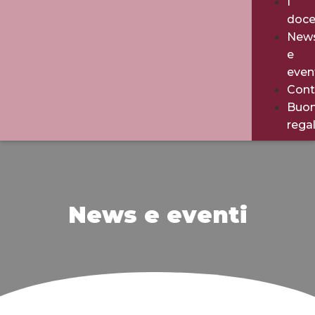
I
doce
New
e
even
Cont
Buo
rega
News e eventi