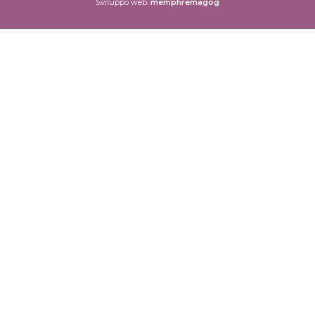
Sviluppo web:
memphremagog