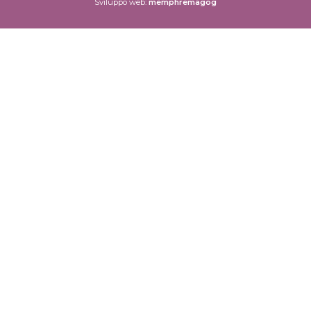
Sviluppo web:
memphremagog