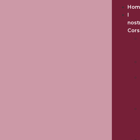
Hom
I
nost
Cors