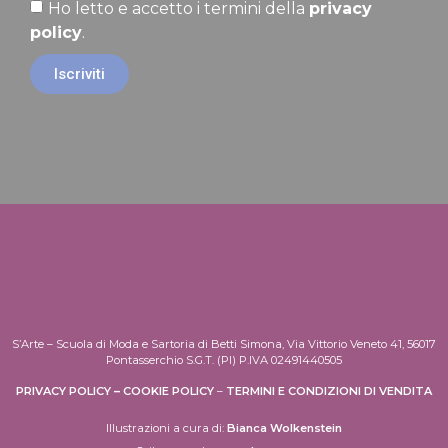
Ho letto e accetto i termini della
privacy
policy
.
Iscriviti
S’Arte – Scuola di Moda e Sartoria di Betti Simona, Via Vittorio Veneto 41, 56017
Pontasserchio S.G.T. (PI) P.IVA 02491440505
PRIVACY POLICY
–
COOKIE POLICY
–
TERMINI E CONDIZIONI DI VENDITA
Illustrazioni a cura di:
Bianca Wolkenstein