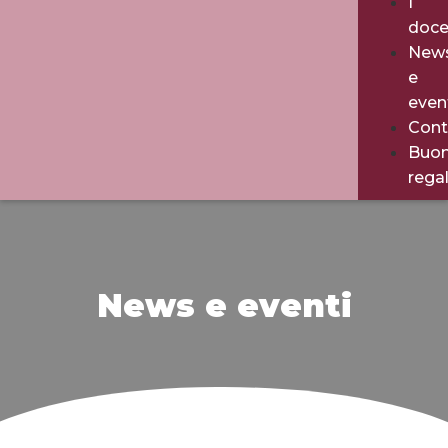
I
doce
New
e
even
Cont
Buo
rega
News e eventi