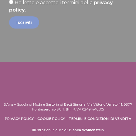
Ho letto e accetto i termini della
privacy
policy
.
Iscriviti
S’Arte – Scuola di Moda e Sartoria di Betti Simona, Via Vittorio Veneto 41, 56017
Pontasserchio S.G.T. (PI) P.IVA 02491440505
PRIVACY POLICY
–
COOKIE POLICY
–
TERMINI E CONDIZIONI DI VENDITA
Illustrazioni a cura di:
Bianca Wolkenstein