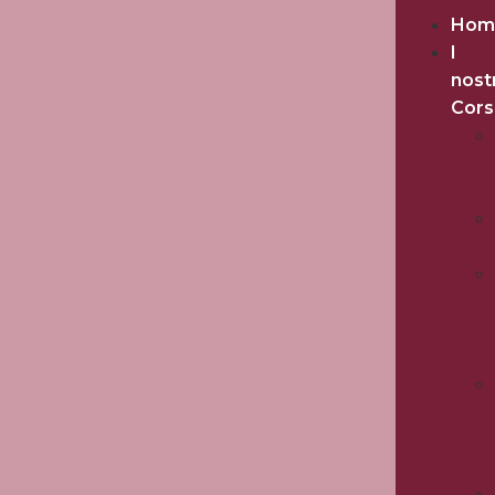
Hom
I
nost
Cors