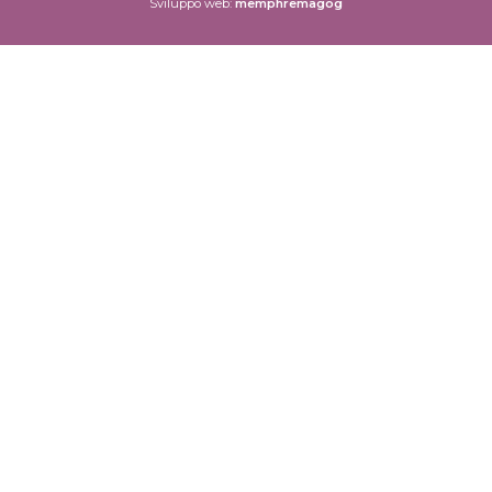
Sviluppo web:
memphremagog