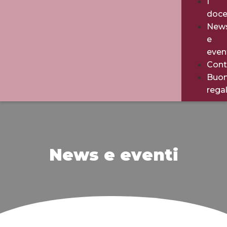
I
doce
New
e
even
Cont
Buo
rega
News e eventi