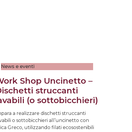
News e eventi
ork Shop Uncinetto –
ischetti struccanti
avabili (o sottobicchieri)
para a realizzare dischetti struccanti
vabili o sottobicchieri all’uncinetto con
ica Greco, utilizzando filati ecosostenibili