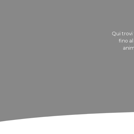
Qui trovi 
fino a
anim