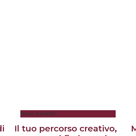
News e eventi
di
Il tuo percorso creativo,
M