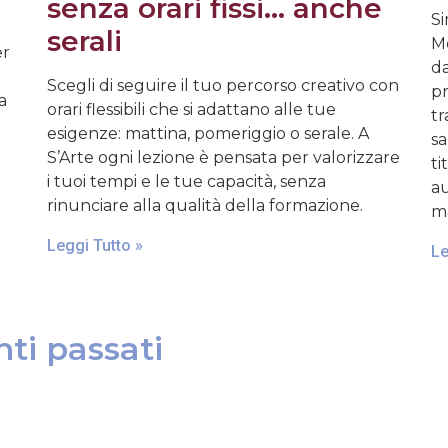
senza orari fissi… anche
Si
serali
Mo
er
da
Scegli di seguire il tuo percorso creativo con
pr
a
orari flessibili che si adattano alle tue
tr
esigenze: mattina, pomeriggio o serale. A
sa
S’Arte ogni lezione è pensata per valorizzare
ti
i tuoi tempi e le tue capacità, senza
au
rinunciare alla qualità della formazione.
ma
Leggi Tutto »
Le
ti passati