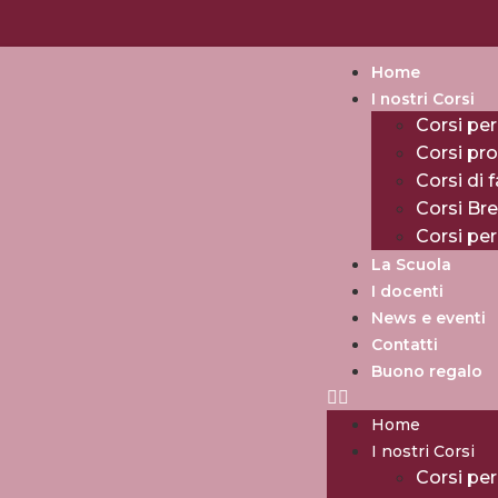
Home
I nostri Corsi
Corsi per
Corsi pro
Corsi di 
Corsi Br
Corsi pe
La Scuola
I docenti
News e eventi
Contatti
Buono regalo
Home
I nostri Corsi
Corsi per