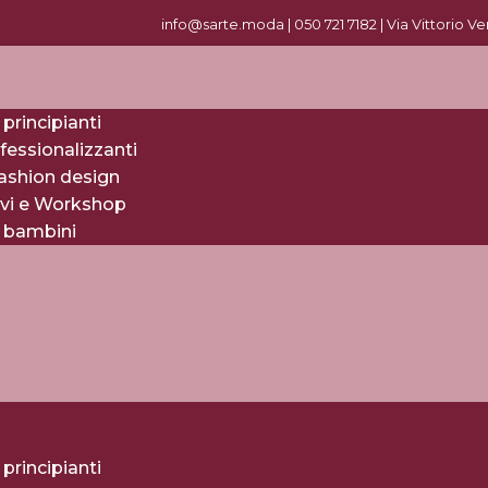
info@sarte.moda |
0
50 721 7182
| Via Vittorio V
 principianti
fessionalizzanti
fashion design
evi e Workshop
r bambini
 principianti