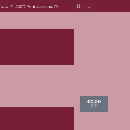
eneto, 41, 56017 Pontasserchio PI
€
0,00
0