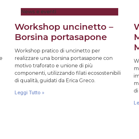
News e eventi
Workshop uncinetto –
W
Borsina portasapone
M
M
Workshop pratico di uncinetto per
 e
realizzare una borsina portasapone con
Wo
motivo traforato e unione di più
mi
componenti, utilizzando filati ecosostenibili
im
di qualità, guidati da Erica Greco.
ma
di
Leggi Tutto »
Le