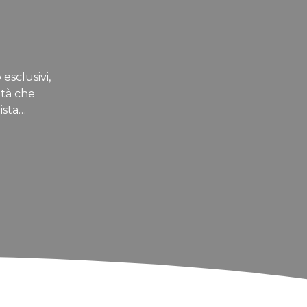
 esclusivi,
ità che
ista…