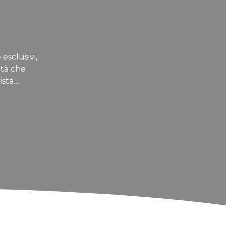
 esclusivi,
ità che
ista…