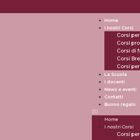
Home
I nostri Corsi
Corsi per
Corsi pro
Corsi di 
Corsi Br
Corsi pe
La Scuola
I docenti
News e eventi
Contatti
Buono regalo
Home
I nostri Corsi
Corsi per