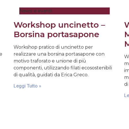
News e eventi
Workshop uncinetto –
W
Borsina portasapone
M
M
Workshop pratico di uncinetto per
 e
realizzare una borsina portasapone con
Wo
motivo traforato e unione di più
mi
componenti, utilizzando filati ecosostenibili
im
di qualità, guidati da Erica Greco.
ma
di
Leggi Tutto »
Le