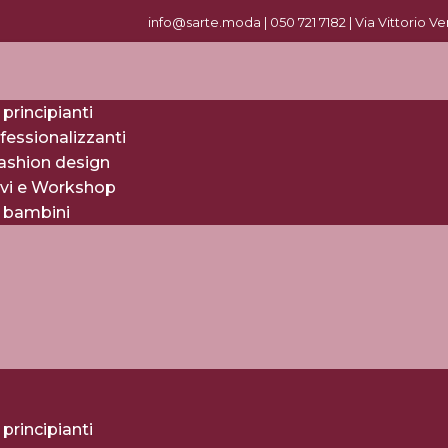
info@sarte.moda |
0
50 721 7182
| Via Vittorio V
 principianti
fessionalizzanti
fashion design
evi e Workshop
r bambini
 principianti