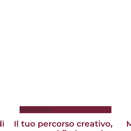
News e eventi
di
Il tuo percorso creativo,
M