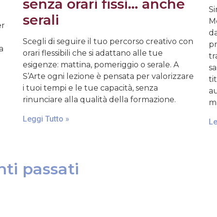
senza orari fissi… anche
Si
serali
Mo
er
da
Scegli di seguire il tuo percorso creativo con
pr
a
orari flessibili che si adattano alle tue
tr
esigenze: mattina, pomeriggio o serale. A
sa
S’Arte ogni lezione è pensata per valorizzare
ti
i tuoi tempi e le tue capacità, senza
au
rinunciare alla qualità della formazione.
ma
Leggi Tutto »
Le
ti passati