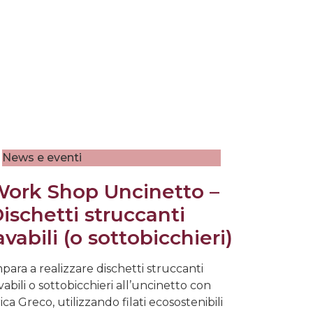
News e eventi
ork Shop Uncinetto –
ischetti struccanti
avabili (o sottobicchieri)
para a realizzare dischetti struccanti
vabili o sottobicchieri all’uncinetto con
ica Greco, utilizzando filati ecosostenibili