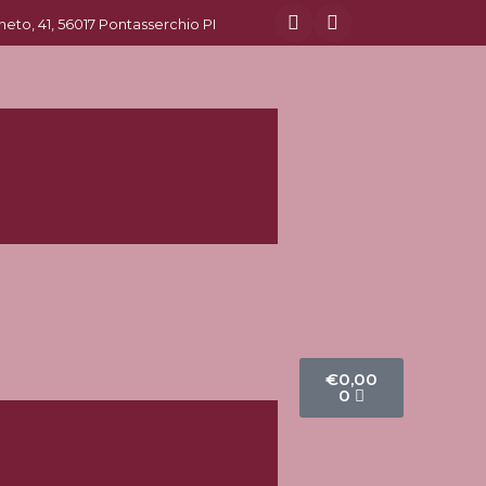
eneto, 41, 56017 Pontasserchio PI
€
0,00
0