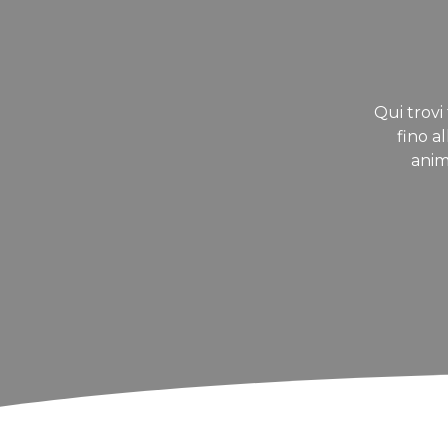
Qui trovi 
fino a
anim