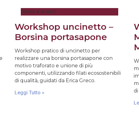
News e eventi
Workshop uncinetto –
W
Borsina portasapone
M
M
Workshop pratico di uncinetto per
 e
realizzare una borsina portasapone con
Wo
motivo traforato e unione di più
mi
componenti, utilizzando filati ecosostenibili
im
di qualità, guidati da Erica Greco.
ma
di
Leggi Tutto »
Le