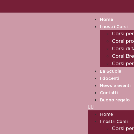
Home
I nostri Corsi
Corsi per
Corsi pro
Corsi di 
Corsi Br
Corsi pe
La Scuola
I docenti
News e eventi
Contatti
Buono regalo
Home
I nostri Corsi
Corsi per