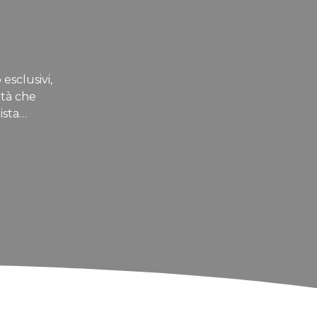
 esclusivi,
ità che
ista…