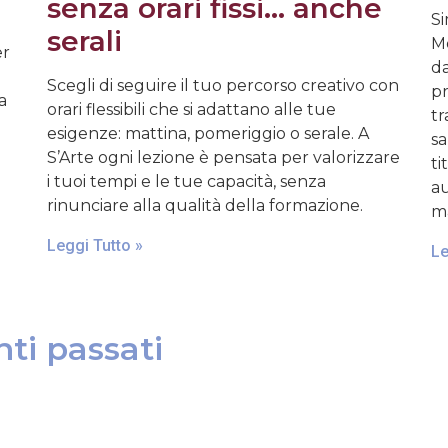
senza orari fissi… anche
Si
serali
Mo
er
da
Scegli di seguire il tuo percorso creativo con
pr
a
orari flessibili che si adattano alle tue
tr
esigenze: mattina, pomeriggio o serale. A
sa
S’Arte ogni lezione è pensata per valorizzare
ti
i tuoi tempi e le tue capacità, senza
au
rinunciare alla qualità della formazione.
ma
Leggi Tutto »
Le
ti passati