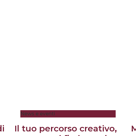
News e eventi
di
Il tuo percorso creativo,
M