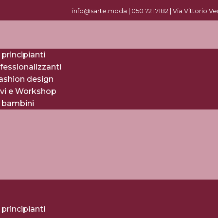
info@sarte.moda |
0
50 721 7182
| Via Vittorio V
 principianti
fessionalizzanti
fashion design
evi e Workshop
r bambini
 principianti