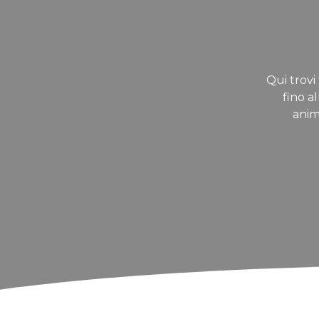
Qui trovi 
fino a
anim