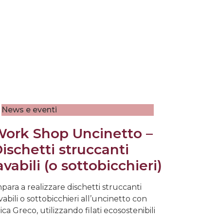
News e eventi
ork Shop Uncinetto –
ischetti struccanti
avabili (o sottobicchieri)
para a realizzare dischetti struccanti
vabili o sottobicchieri all’uncinetto con
ica Greco, utilizzando filati ecosostenibili