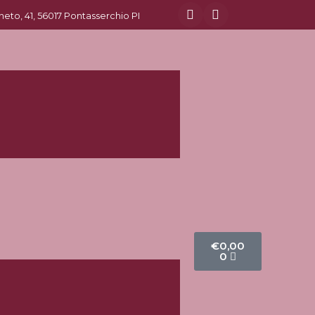
eneto, 41, 56017 Pontasserchio PI
€
0,00
0