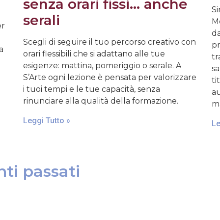
senza orari fissi… anche
Si
serali
Mo
er
da
Scegli di seguire il tuo percorso creativo con
pr
a
orari flessibili che si adattano alle tue
tr
esigenze: mattina, pomeriggio o serale. A
sa
S’Arte ogni lezione è pensata per valorizzare
ti
i tuoi tempi e le tue capacità, senza
au
rinunciare alla qualità della formazione.
ma
Leggi Tutto »
Le
ti passati