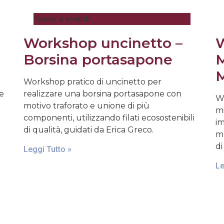
News e eventi
Workshop uncinetto –
W
Borsina portasapone
M
M
Workshop pratico di uncinetto per
 e
realizzare una borsina portasapone con
Wo
motivo traforato e unione di più
mi
componenti, utilizzando filati ecosostenibili
im
di qualità, guidati da Erica Greco.
ma
di
Leggi Tutto »
Le