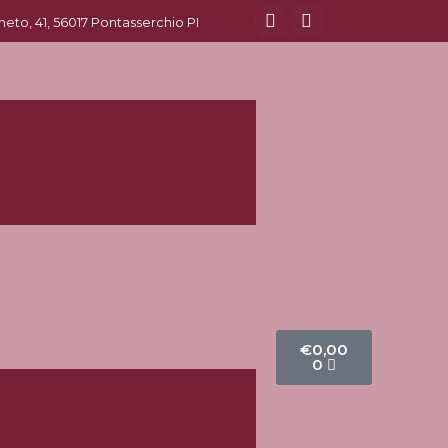
eneto, 41, 56017 Pontasserchio PI
€
0,00
0