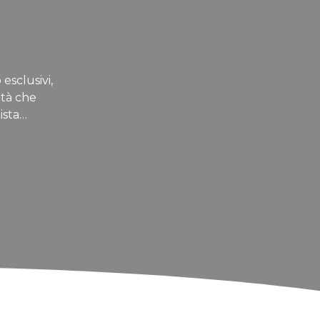
 esclusivi,
ità che
ista…