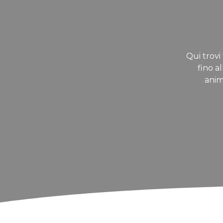
Qui trovi 
fino a
anim