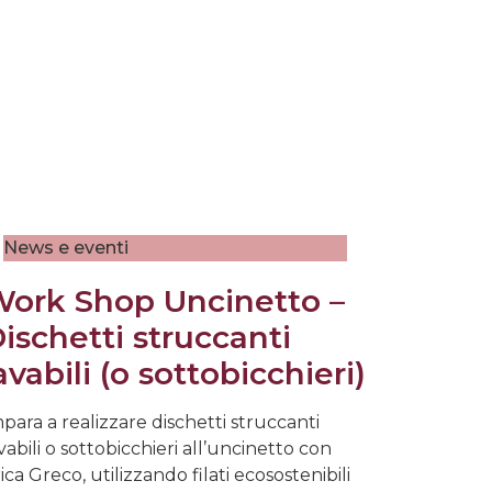
News e eventi
ork Shop Uncinetto –
ischetti struccanti
avabili (o sottobicchieri)
para a realizzare dischetti struccanti
vabili o sottobicchieri all’uncinetto con
ica Greco, utilizzando filati ecosostenibili