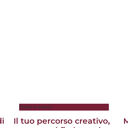
News e eventi
di
Il tuo percorso creativo,
M