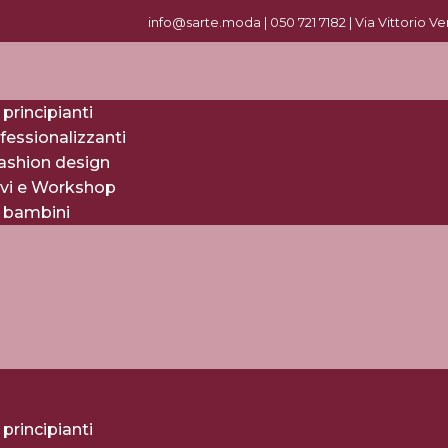
info@sarte.moda |
0
50 721 7182
| Via Vittorio V
 principianti
fessionalizzanti
fashion design
evi e Workshop
r bambini
 principianti