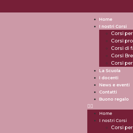
Home
I nostri Corsi
Corsi per
Corsi pro
Corsi di 
Corsi Br
Corsi pe
La Scuola
I docenti
News e eventi
Contatti
Buono regalo
Home
I nostri Corsi
Corsi per