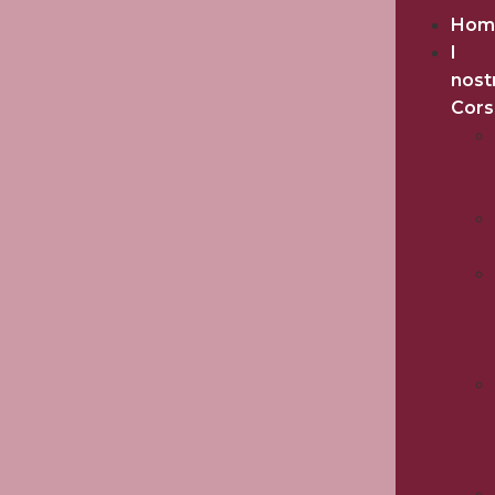
Hom
I
nost
Cors