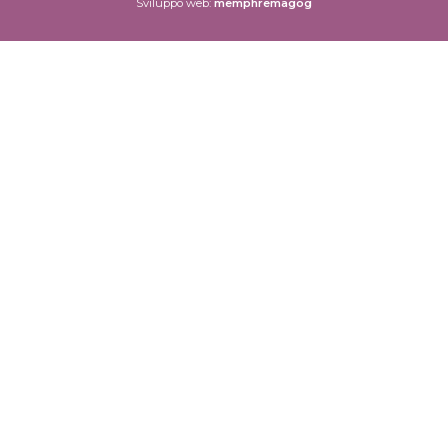
Sviluppo web:
memphremagog