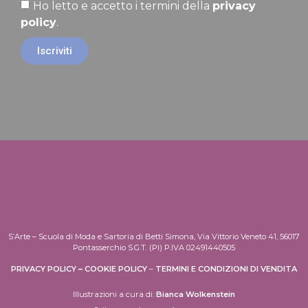
Ho letto e accetto i termini della
privacy
policy
.
Iscriviti
S’Arte – Scuola di Moda e Sartoria di Betti Simona, Via Vittorio Veneto 41, 56017
Pontasserchio S.G.T. (PI) P.IVA 02491440505
PRIVACY POLICY
–
COOKIE POLICY
–
TERMINI E CONDIZIONI DI VENDITA
Illustrazioni a cura di:
Bianca Wolkenstein