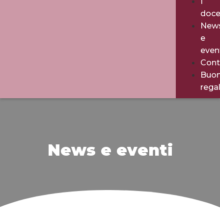
I
doce
New
e
even
Cont
Buo
rega
News e eventi