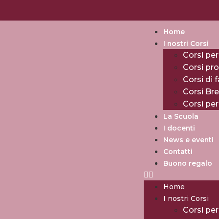
Home
I nostri Corsi
Corsi per
Corsi pro
Corsi di 
Corsi Br
Corsi pe
La Scuola
I docenti
News e eventi
Contatti
Buono regalo
Home
I nostri Corsi
Corsi per