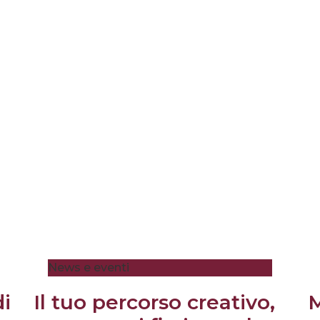
News e eventi
di
Il tuo percorso creativo,
M