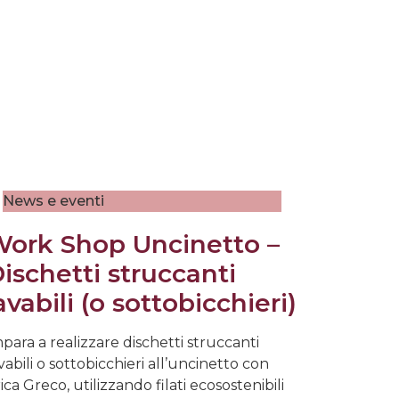
News e eventi
ork Shop Uncinetto –
ischetti struccanti
avabili (o sottobicchieri)
para a realizzare dischetti struccanti
vabili o sottobicchieri all’uncinetto con
ica Greco, utilizzando filati ecosostenibili