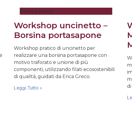
News e eventi
Workshop uncinetto –
W
Borsina portasapone
M
M
Workshop pratico di uncinetto per
 e
realizzare una borsina portasapone con
Wo
motivo traforato e unione di più
mi
componenti, utilizzando filati ecosostenibili
im
di qualità, guidati da Erica Greco.
ma
di
Leggi Tutto »
Le