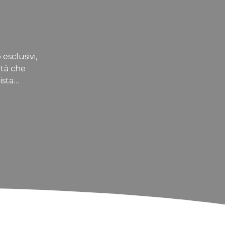
 esclusivi,
ità che
ista…