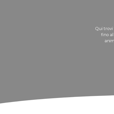
Qui trovi 
fino a
anim