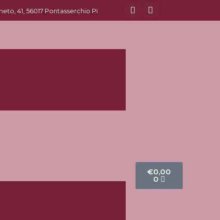
eneto, 41, 56017 Pontasserchio PI
€
0,00
0