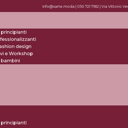
info@sarte.moda |
0
50 721 7182
| Via Vittorio V
 principianti
fessionalizzanti
fashion design
evi e Workshop
r bambini
 principianti