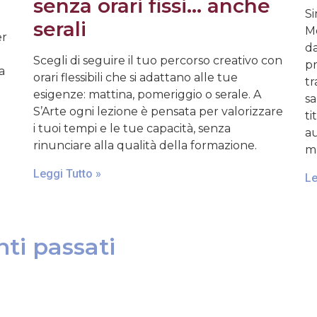
senza orari fissi… anche
Si
serali
Mo
er
da
Scegli di seguire il tuo percorso creativo con
pr
a
orari flessibili che si adattano alle tue
tr
esigenze: mattina, pomeriggio o serale. A
sa
S’Arte ogni lezione è pensata per valorizzare
ti
i tuoi tempi e le tue capacità, senza
au
rinunciare alla qualità della formazione.
ma
Leggi Tutto »
Le
ti passati