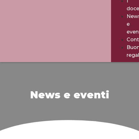
I
doce
New
e
even
Cont
Buo
rega
News e eventi