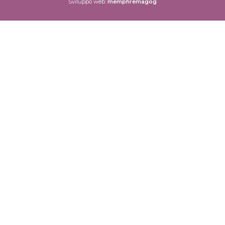
Sviluppo web:
memphremagog