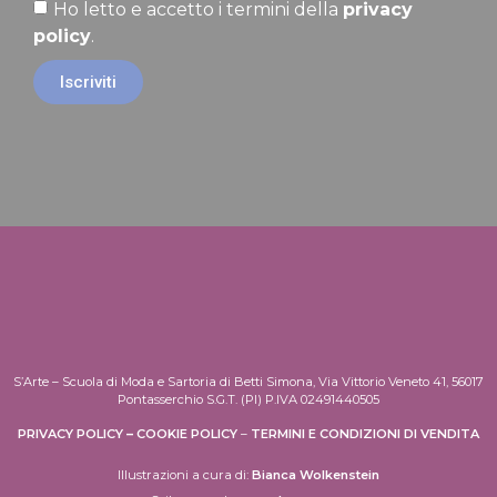
Ho letto e accetto i termini della
privacy
policy
.
Iscriviti
S’Arte – Scuola di Moda e Sartoria di Betti Simona, Via Vittorio Veneto 41, 56017
Pontasserchio S.G.T. (PI) P.IVA 02491440505
PRIVACY POLICY
–
COOKIE POLICY
–
TERMINI E CONDIZIONI DI VENDITA
Illustrazioni a cura di:
Bianca Wolkenstein