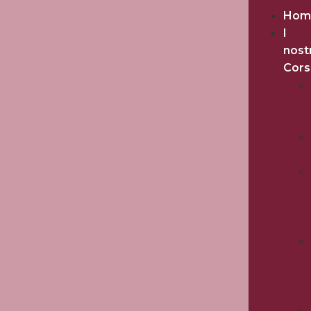
Hom
I
nost
Cors