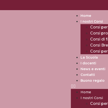
Home
I nostri Corsi
Corsi per
Corsi pro
Corsi di 
Corsi Br
Corsi pe
La Scuola
I docenti
News e eventi
Contatti
Buono regalo
Home
I nostri Corsi
Corsi per