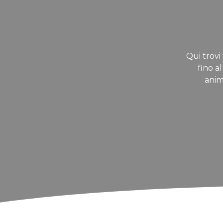
Qui trovi 
fino a
anim