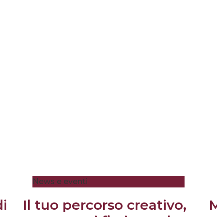
News e eventi
di
Il tuo percorso creativo,
M