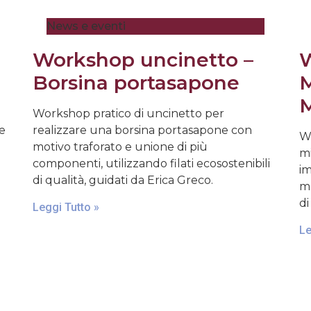
News e eventi
Workshop uncinetto –
W
Borsina portasapone
M
M
Workshop pratico di uncinetto per
 e
realizzare una borsina portasapone con
Wo
motivo traforato e unione di più
mi
componenti, utilizzando filati ecosostenibili
im
di qualità, guidati da Erica Greco.
ma
di
Leggi Tutto »
Le