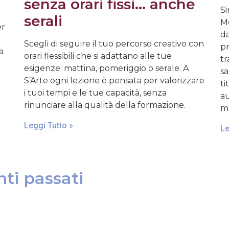
senza orari fissi… anche
Si
serali
Mo
er
da
Scegli di seguire il tuo percorso creativo con
pr
a
orari flessibili che si adattano alle tue
tr
esigenze: mattina, pomeriggio o serale. A
sa
S’Arte ogni lezione è pensata per valorizzare
ti
i tuoi tempi e le tue capacità, senza
au
rinunciare alla qualità della formazione.
ma
Leggi Tutto »
Le
ti passati