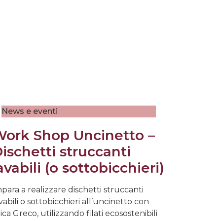
News e eventi
ork Shop Uncinetto –
ischetti struccanti
avabili (o sottobicchieri)
para a realizzare dischetti struccanti
vabili o sottobicchieri all’uncinetto con
ica Greco, utilizzando filati ecosostenibili