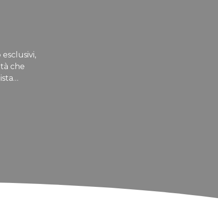
 esclusivi,
ità che
ista…