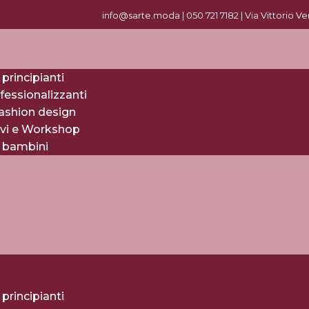
info@sarte.moda |
0
50 721 7182
| Via Vittorio V
 principianti
fessionalizzanti
fashion design
evi e Workshop
r bambini
 principianti