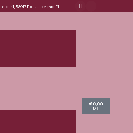
eneto, 41, 56017 Pontasserchio PI
€
0,00
0