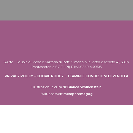
S’Arte – Scuola di Moda e Sartoria di Betti Simona, Via Vittorio Veneto 41, 56017
Pontasserchio S.G.T. (PI) P.IVA 02491440505
PRIVACY POLICY
–
COOKIE POLICY
–
TERMINI E CONDIZIONI DI VENDITA
Illustrazioni a cura di:
Bianca Wolkenstein
Sviluppo web:
memphremagog