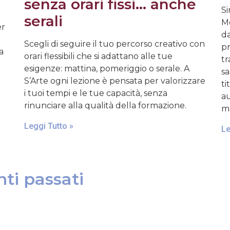
senza orari fissi… anche
Si
serali
Mo
er
da
Scegli di seguire il tuo percorso creativo con
pr
a
orari flessibili che si adattano alle tue
tr
esigenze: mattina, pomeriggio o serale. A
sa
S’Arte ogni lezione è pensata per valorizzare
ti
i tuoi tempi e le tue capacità, senza
au
rinunciare alla qualità della formazione.
ma
Leggi Tutto »
Le
ti passati