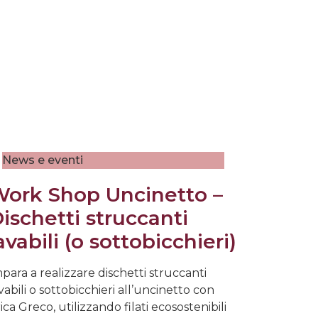
News e eventi
ork Shop Uncinetto –
ischetti struccanti
avabili (o sottobicchieri)
para a realizzare dischetti struccanti
vabili o sottobicchieri all’uncinetto con
ica Greco, utilizzando filati ecosostenibili