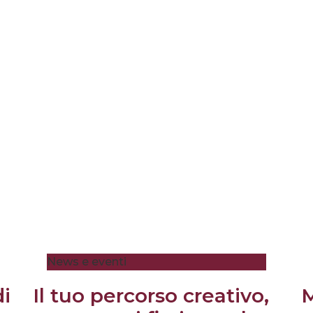
News e eventi
di
Il tuo percorso creativo,
M