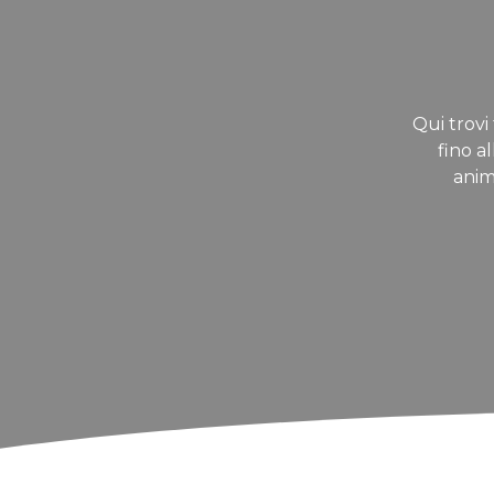
Qui trovi 
fino a
anim