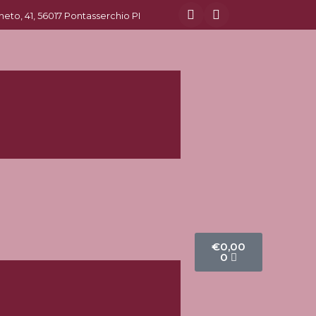
eneto, 41, 56017 Pontasserchio PI
€
0,00
0