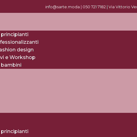
info@sarte.moda |
0
50 721 7182
| Via Vittorio V
 principianti
fessionalizzanti
fashion design
evi e Workshop
r bambini
 principianti