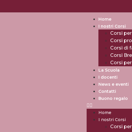
Home
I nostri Corsi
Corsi per
Corsi pro
Corsi di 
Corsi Br
Corsi pe
La Scuola
I docenti
News e eventi
Contatti
Buono regalo
Home
I nostri Corsi
Corsi per