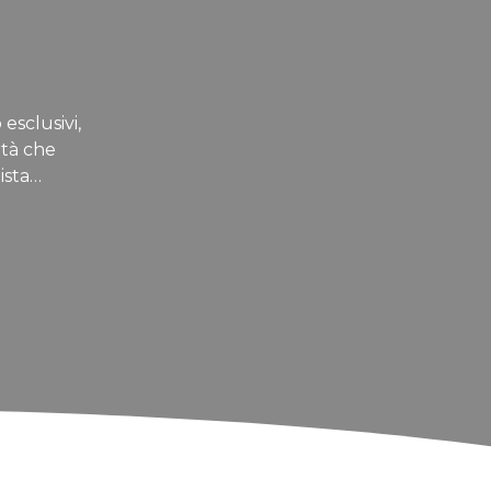
 esclusivi,
ità che
ista…