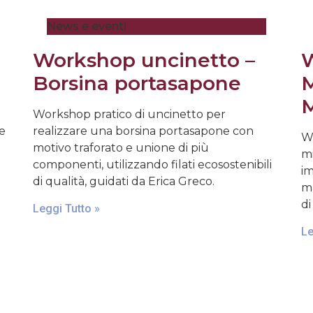
News e eventi
Workshop uncinetto –
W
Borsina portasapone
M
M
Workshop pratico di uncinetto per
 e
realizzare una borsina portasapone con
Wo
motivo traforato e unione di più
mi
componenti, utilizzando filati ecosostenibili
im
di qualità, guidati da Erica Greco.
ma
di
Leggi Tutto »
Le