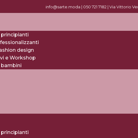
info@sarte.moda |
0
50 721 7182
| Via Vittorio V
 principianti
fessionalizzanti
fashion design
evi e Workshop
r bambini
 principianti