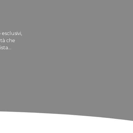
 esclusivi,
ità che
ista…