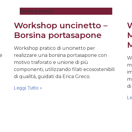
News e eventi
Workshop uncinetto –
W
Borsina portasapone
M
M
Workshop pratico di uncinetto per
 e
realizzare una borsina portasapone con
Wo
motivo traforato e unione di più
mi
componenti, utilizzando filati ecosostenibili
im
di qualità, guidati da Erica Greco.
ma
di
Leggi Tutto »
Le