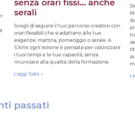
senza orari fissi… anche
Si
serali
Mo
er
da
Scegli di seguire il tuo percorso creativo con
pr
a
orari flessibili che si adattano alle tue
tr
esigenze: mattina, pomeriggio o serale. A
sa
S’Arte ogni lezione è pensata per valorizzare
ti
i tuoi tempi e le tue capacità, senza
au
rinunciare alla qualità della formazione.
ma
Leggi Tutto »
Le
ti passati