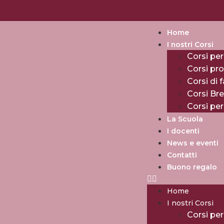
Home
I nostri Corsi
Corsi per
Corsi pro
Corsi di 
Corsi Br
Corsi pe
La Scuola
I docenti
News e eventi
Contatti
Buono regalo
Home
I nostri Corsi
Corsi per