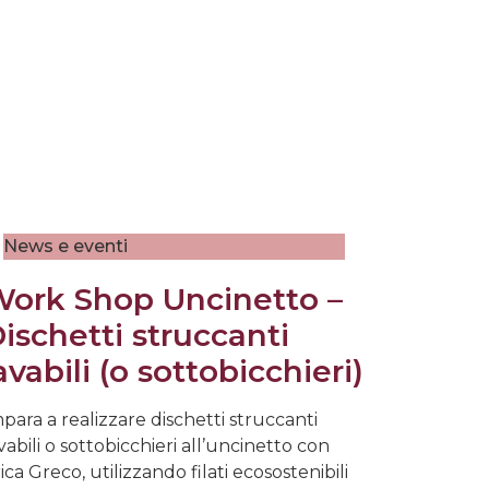
News e eventi
ork Shop Uncinetto –
ischetti struccanti
avabili (o sottobicchieri)
para a realizzare dischetti struccanti
vabili o sottobicchieri all’uncinetto con
ica Greco, utilizzando filati ecosostenibili