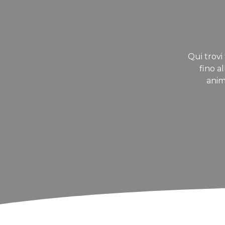
Qui trovi 
fino a
anim