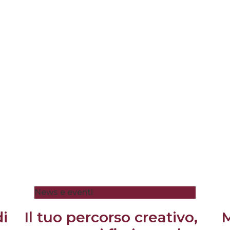
News e eventi
di
Il tuo percorso creativo,
M