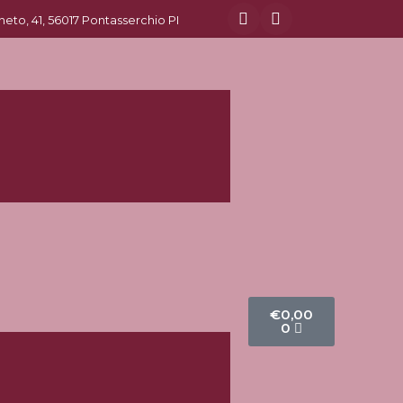
eneto, 41, 56017 Pontasserchio PI
€
0,00
0