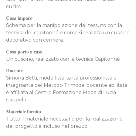
cucire.
𝐂𝐨𝐬𝐚 𝐢𝐦𝐩𝐚𝐫𝐨
Schema per la manipolazione del tessuto con la
tecnica del capitonné e come si realizza un cuscino
decorativo con cerniera.
𝐂𝐨𝐬𝐚 𝐩𝐨𝐫𝐭𝐨 𝐚 𝐜𝐚𝐬𝐚
Un cuscino, realizzato con la tecnica Capitonnè
𝐃𝐨𝐜𝐞𝐧𝐭𝐞
Simona Betti, modellista, sarta professionista e
insegnante del Metodo Trimoda, docente abilitata
e affiliata al Centro Formazione Moda di Lucia
Cappelli.
𝐌𝐚𝐭𝐞𝐫𝐢𝐚𝐥𝐞 𝐟𝐨𝐫𝐧𝐢𝐭𝐨
Tutto il materiale necessario per la realizzazione
del progetto è incluso nel prezzo