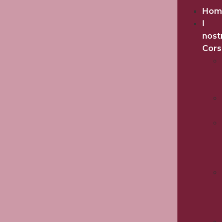
Hom
I
nost
Cors