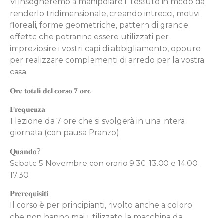
Vi insegneremo a manipolare il tessuto in modo da
renderlo tridimensionale, creando intrecci, motivi
floreali, forme geometriche, pattern di grande
effetto che potranno essere utilizzati per
impreziosire i vostri capi di abbigliamento, oppure
per realizzare complementi di arredo per la vostra
casa.
𝐎𝐫𝐞 𝐭𝐨𝐭𝐚𝐥𝐢 𝐝𝐞𝐥 𝐜𝐨𝐫𝐬𝐨 𝟕 𝐨𝐫𝐞
𝐅𝐫𝐞𝐪𝐮𝐞𝐧𝐳𝐚:
1 lezione da 7 ore che si svolgerà in una intera
giornata (con pausa Pranzo)
𝐐𝐮𝐚𝐧𝐝𝐨?
Sabato 5 Novembre con orario 9.30-13.00 e 14.00-
17.30
𝐏𝐫𝐞𝐫𝐞𝐪𝐮𝐢𝐬𝐢𝐭𝐢
Il corso è per principianti, rivolto anche a coloro
che non hanno mai utilizzato la macchina da