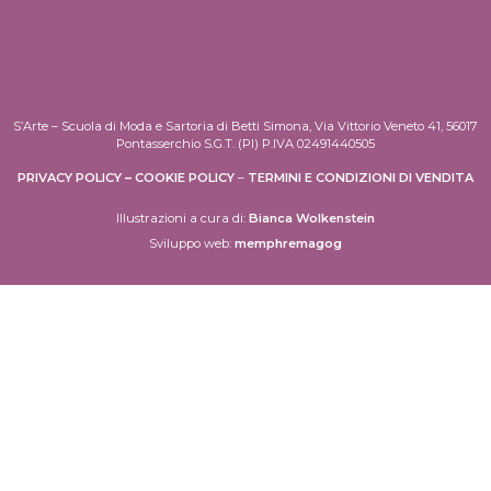
S’Arte – Scuola di Moda e Sartoria di Betti Simona, Via Vittorio Veneto 41, 56017
Pontasserchio S.G.T. (PI) P.IVA 02491440505
PRIVACY POLICY
–
COOKIE POLICY
–
TERMINI E CONDIZIONI DI VENDITA
Illustrazioni a cura di:
Bianca Wolkenstein
Sviluppo web:
memphremagog