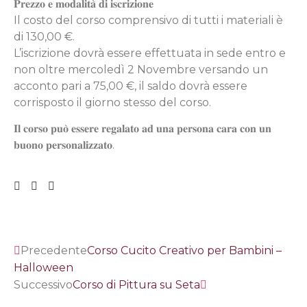
𝐏𝐫𝐞𝐳𝐳𝐨 𝐞 𝐦𝐨𝐝𝐚𝐥𝐢𝐭𝐚̀ 𝐝𝐢 𝐢𝐬𝐜𝐫𝐢𝐳𝐢𝐨𝐧𝐞
Il costo del corso comprensivo di tutti i materiali è
di 130,00 €.
L’iscrizione dovrà essere effettuata in sede entro e
non oltre mercoledì 2 Novembre versando un
acconto pari a 75,00 €, il saldo dovrà essere
corrisposto il giorno stesso del corso.
𝐈𝐥 𝐜𝐨𝐫𝐬𝐨 𝐩𝐮𝐨̀ 𝐞𝐬𝐬𝐞𝐫𝐞 𝐫𝐞𝐠𝐚𝐥𝐚𝐭𝐨 𝐚𝐝 𝐮𝐧𝐚 𝐩𝐞𝐫𝐬𝐨𝐧𝐚 𝐜𝐚𝐫𝐚 𝐜𝐨𝐧 𝐮𝐧
𝐛𝐮𝐨𝐧𝐨 𝐩𝐞𝐫𝐬𝐨𝐧𝐚𝐥𝐢𝐳𝐳𝐚𝐭𝐨.
Precedente
Corso Cucito Creativo per Bambini –
Halloween
Successivo
Corso di Pittura su Seta