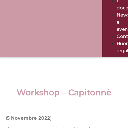
I
doce
New
e
even
Cont
Buo
rega
Workshop – Capitonnè
(
5 Novembre 2022
)