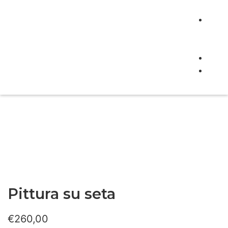
doce
New
e
even
Cont
Buo
rega
Pittura su seta
€
260,00