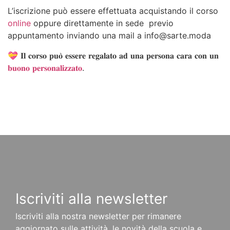
L’iscrizione può essere effettuata acquistando il corso
online
oppure direttamente in sede previo
appuntamento inviando una mail a info@sarte.moda
💝 𝐈𝐥 𝐜𝐨𝐫𝐬𝐨 𝐩𝐮𝐨̀ 𝐞𝐬𝐬𝐞𝐫𝐞 𝐫𝐞𝐠𝐚𝐥𝐚𝐭𝐨 𝐚𝐝 𝐮𝐧𝐚 𝐩𝐞𝐫𝐬𝐨𝐧𝐚 𝐜𝐚𝐫𝐚 𝐜𝐨𝐧 𝐮𝐧
𝐛𝐮𝐨𝐧𝐨 𝐩𝐞𝐫𝐬𝐨𝐧𝐚𝐥𝐢𝐳𝐳𝐚𝐭𝐨
.
Iscriviti alla newsletter
Iscriviti alla nostra newsletter per rimanere
aggiornato sulle attività, le novità della scuola e