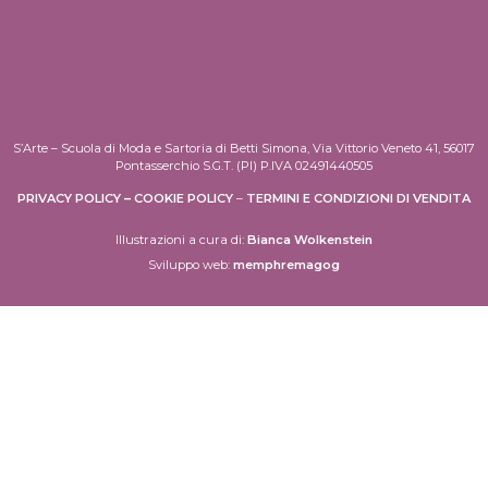
S’Arte – Scuola di Moda e Sartoria di Betti Simona, Via Vittorio Veneto 41, 56017
Pontasserchio S.G.T. (PI) P.IVA 02491440505
PRIVACY POLICY
–
COOKIE POLICY
–
TERMINI E CONDIZIONI DI VENDITA
Illustrazioni a cura di:
Bianca Wolkenstein
Sviluppo web:
memphremagog