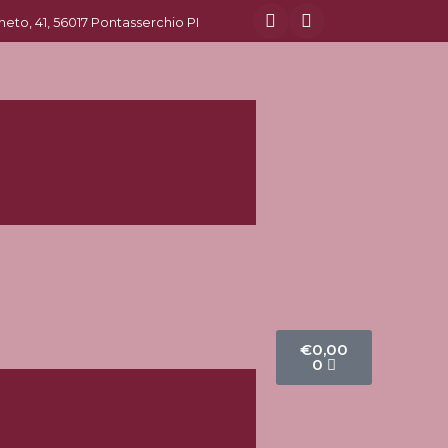
eneto, 41, 56017 Pontasserchio PI
€
0,00
0