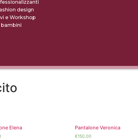
fessionalizzanti
fashion design
evi e Workshop
r bambini
ito
one Elena
Pantalone Veronica
0
€
150,00