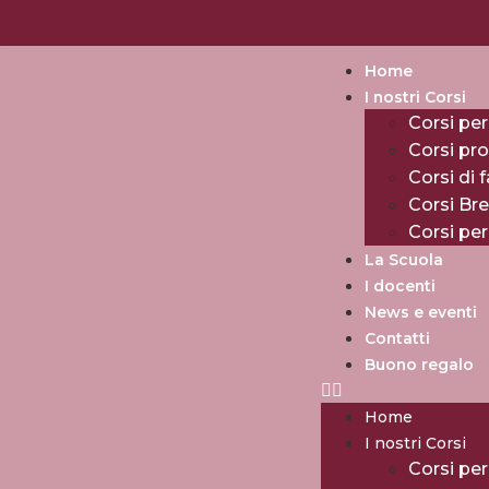
Home
I nostri Corsi
Corsi per
Corsi pro
Corsi di 
Corsi Br
Corsi pe
La Scuola
I docenti
News e eventi
Contatti
Buono regalo
Home
I nostri Corsi
Corsi per