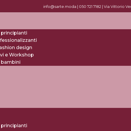
info@sarte.moda |
0
50 721 7182
| Via Vittorio V
 principianti
fessionalizzanti
fashion design
evi e Workshop
r bambini
 principianti