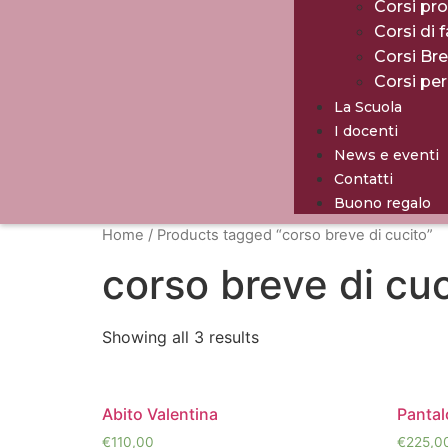
Corsi pro
Corsi di 
Corsi Br
Corsi pe
La Scuola
I docenti
News e eventi
Contatti
Buono regalo
Home
/ Products tagged “corso breve di cucito”
corso breve di cuc
Showing all 3 results
Abito Valentina
Pantal
€
110,00
€
225,0