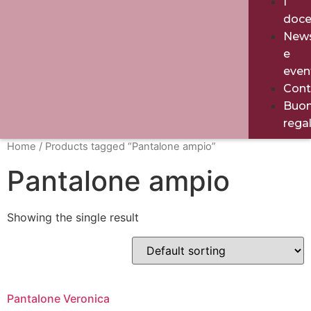
I
doce
New
e
even
Cont
Buo
rega
Home
/ Products tagged “Pantalone ampio”
Pantalone ampio
Showing the single result
Pantalone Veronica