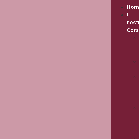
Hom
I
nost
Cors