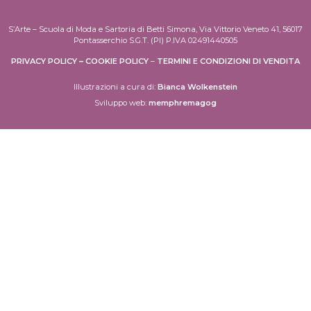
S’Arte – Scuola di Moda e Sartoria di Betti Simona, Via Vittorio Veneto 41, 56017
Pontasserchio S.G.T. (PI) P.IVA 02491440505
PRIVACY POLICY
–
COOKIE POLICY
–
TERMINI E CONDIZIONI DI VENDITA
Illustrazioni a cura di:
Bianca Wolkenstein
Sviluppo web:
memphremagog