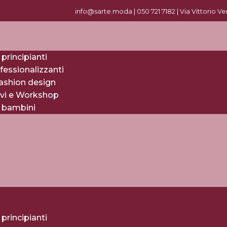
info@sarte.moda |
0
50 721 7182
| Via Vittorio V
 principianti
fessionalizzanti
fashion design
evi e Workshop
r bambini
 principianti