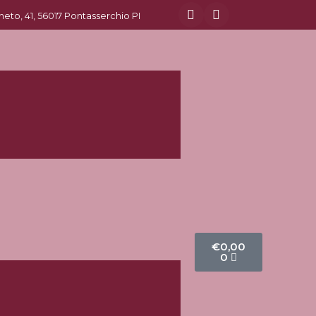
eneto, 41, 56017 Pontasserchio PI
€
0,00
0