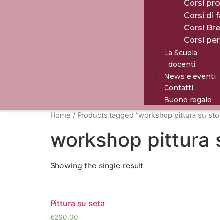
Corsi pro
Corsi di 
Corsi Br
Corsi pe
La Scuola
I docenti
News e eventi
Contatti
Buono regalo
Home
/ Products tagged “workshop pittura su sto
workshop pittura 
Showing the single result
Pittura su seta
€
260,00