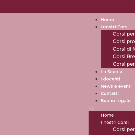
Home
I nostri Corsi
Corsi per
Corsi pro
Corsi di 
Corsi Br
Corsi pe
La Scuola
I docenti
News e eventi
Contatti
Buono regalo
Home
I nostri Corsi
Corsi per