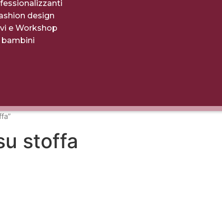
fessionalizzanti
fashion design
evi e Workshop
r bambini
ffa”
su stoffa