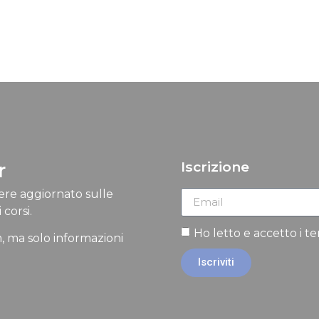
r
Iscrizione
nere aggiornato sulle
 corsi.
Ho letto e accetto i t
, ma solo informazioni
Iscriviti