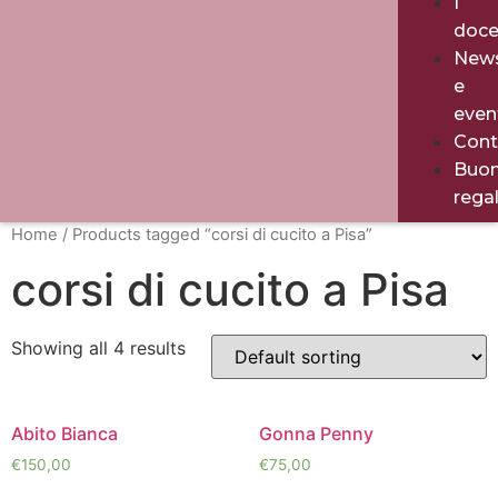
I
doce
New
e
even
Cont
Buo
rega
Home
/ Products tagged “corsi di cucito a Pisa”
corsi di cucito a Pisa
Showing all 4 results
Abito Bianca
Gonna Penny
€
150,00
€
75,00