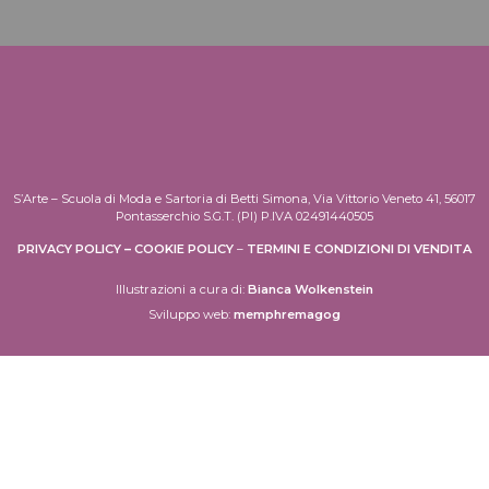
S’Arte – Scuola di Moda e Sartoria di Betti Simona, Via Vittorio Veneto 41, 56017
Pontasserchio S.G.T. (PI) P.IVA 02491440505
PRIVACY POLICY
–
COOKIE POLICY
–
TERMINI E CONDIZIONI DI VENDITA
Illustrazioni a cura di:
Bianca Wolkenstein
Sviluppo web:
memphremagog