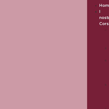
Hom
I
nost
Cors