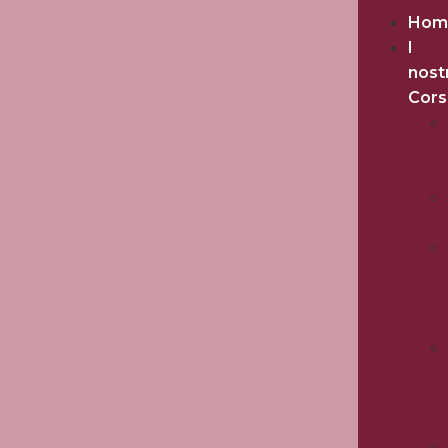
Hom
I
nost
Cors