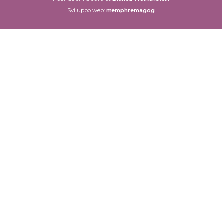
Sviluppo web:
memphremagog