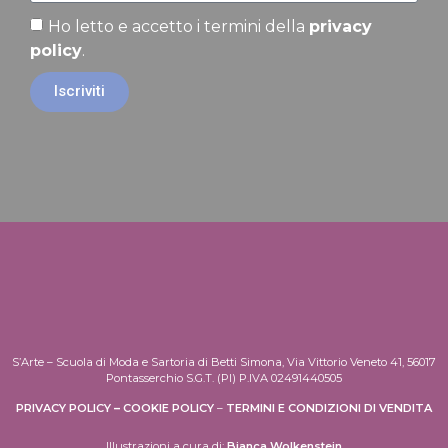
Ho letto e accetto i termini della
privacy
policy
.
Iscriviti
S’Arte – Scuola di Moda e Sartoria di Betti Simona, Via Vittorio Veneto 41, 56017
Pontasserchio S.G.T. (PI) P.IVA 02491440505
PRIVACY POLICY
–
COOKIE POLICY
–
TERMINI E CONDIZIONI DI VENDITA
Illustrazioni a cura di:
Bianca Wolkenstein