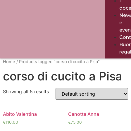
I
doce
New
e
even
Cont
Buo
rega
Home
/ Products tagged “corso di cucito a Pisa”
corso di cucito a Pisa
Showing all 5 results
Abito Valentina
Canotta Anna
€
110,00
€
75,00