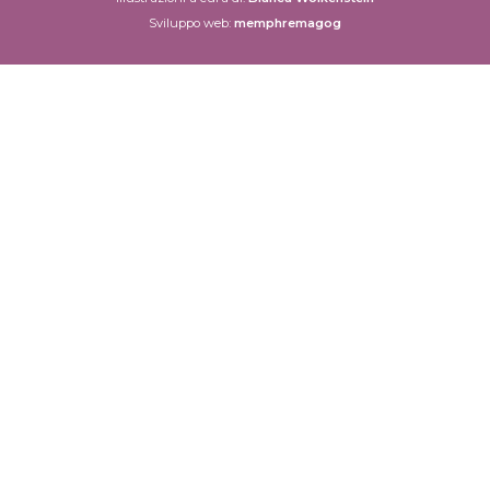
Sviluppo web:
memphremagog