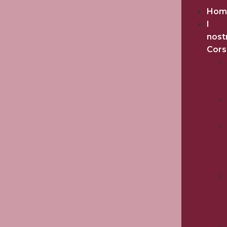
Hom
I
nost
Cors