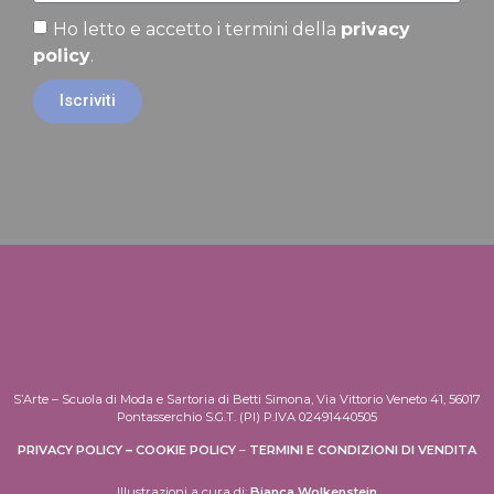
Ho letto e accetto i termini della
privacy
policy
.
Iscriviti
S’Arte – Scuola di Moda e Sartoria di Betti Simona, Via Vittorio Veneto 41, 56017
Pontasserchio S.G.T. (PI) P.IVA 02491440505
PRIVACY POLICY
–
COOKIE POLICY
–
TERMINI E CONDIZIONI DI VENDITA
Illustrazioni a cura di:
Bianca Wolkenstein