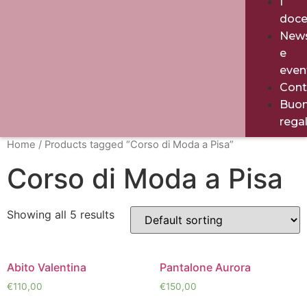
I
doce
New
e
even
Cont
Buo
rega
Home
/ Products tagged “Corso di Moda a Pisa”
Corso di Moda a Pisa
Showing all 5 results
Abito Valentina
Pantalone Aurora
€
110,00
€
150,00